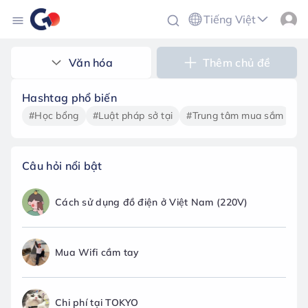
Tiếng Việt
Văn hóa
Thêm chủ đề
Hashtag phổ biến
#Học bổng
#Luật pháp sở tại
#Trung tâm mua sắm
#T
Câu hỏi nổi bật
Cách sử dụng đồ điện ở Việt Nam (220V)
Mua Wifi cầm tay
Chi phí tại TOKYO