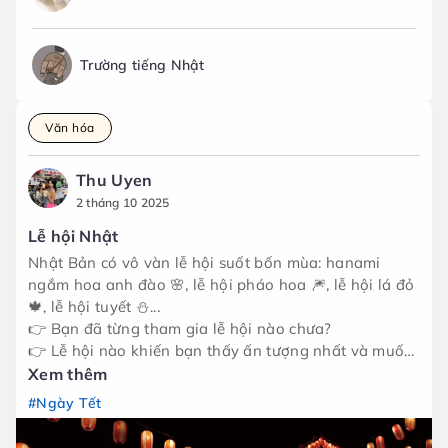
Trường tiếng Nhật
Văn hóa
Thu Uyen
2 tháng 10 2025
Lễ hội Nhật
Nhật Bản có vô vàn lễ hội suốt bốn mùa: hanami
ngắm hoa anh đào 🌸, lễ hội pháo hoa 🎆, lễ hội lá đỏ
🍁, lễ hội tuyết ⛄...
👉 Bạn đã từng tham gia lễ hội nào chưa?
👉 Lễ hội nào khiến bạn thấy ấn tượng nhất và muốn
quay lại lần nữa?
Xem thêm
#Ngày Tết