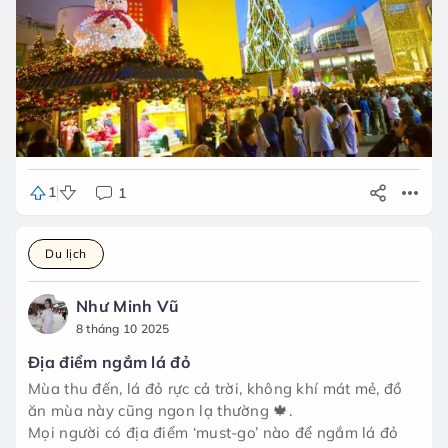
1
1
Du lịch
Như Minh Vũ
8 tháng 10 2025
Địa điểm ngắm lá đỏ
Mùa thu đến, lá đỏ rực cả trời, không khí mát mẻ, đồ
ăn mùa này cũng ngon lạ thường 🍁.
Mọi người có địa điểm ‘must-go’ nào để ngắm lá đỏ