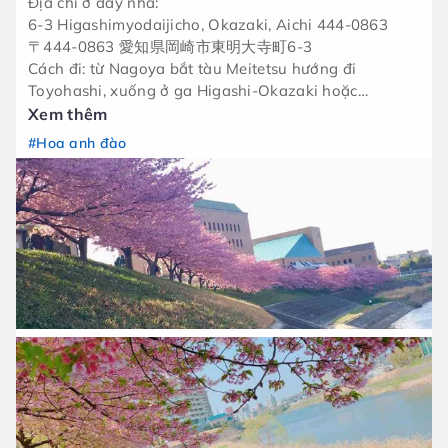
Địa chỉ ở đây nha:
6-3 Higashimyodaijicho, Okazaki, Aichi 444-0863
〒444-0863 愛知県岡崎市東明大寺町6-3
Cách đi: từ Nagoya bắt tàu Meitetsu hướng đi
Toyohashi, xuống ở ga Higashi-Okazaki hoặc
Otogawa, đi bộ vào 10 phút.
Xem thêm
Mọi người có kế hoạch gì cho đợt này chưa!!
#Hoa anh đào