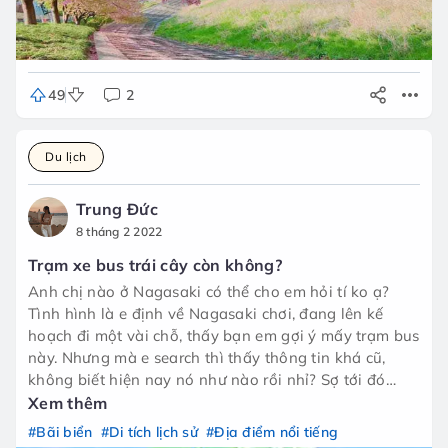
49
2
Du lịch
Trung Đức
8 tháng 2 2022
Trạm xe bus trái cây còn không?
Anh chị nào ở Nagasaki có thể cho em hỏi tí ko ạ?
Tình hình là e định về Nagasaki chơi, đang lên kế
hoạch đi một vài chỗ, thấy bạn em gợi ý mấy trạm bus
này. Nhưng mà e search thì thấy thông tin khá cũ,
không biết hiện nay nó như nào rồi nhỉ? Sợ tới đó
không còn đẹp thì mất công đi.
Xem thêm
Em cảm ơn mn
#Bãi biển
#Di tích lịch sử
#Địa điểm nổi tiếng