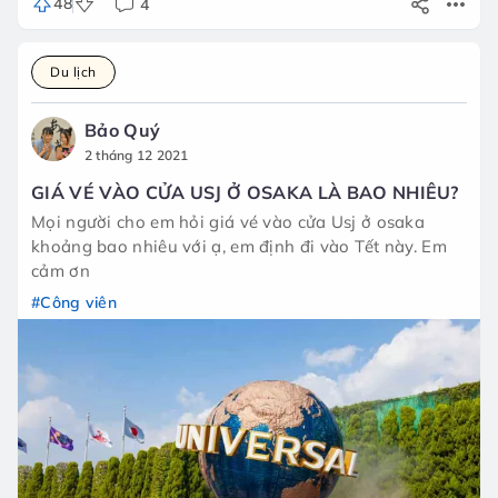
48
4
Du lịch
Bảo Quý
2 tháng 12 2021
GIÁ VÉ VÀO CỬA USJ Ở OSAKA LÀ BAO NHIÊU?
Mọi người cho em hỏi giá vé vào cửa Usj ở osaka
khoảng bao nhiêu với ạ, em định đi vào Tết này. Em
cảm ơn
#Công viên