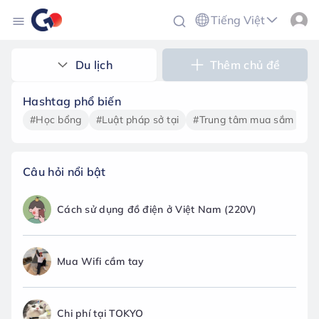
Tiếng Việt
Du lịch
Thêm chủ đề
Hashtag phổ biến
#Học bổng
#Luật pháp sở tại
#Trung tâm mua sắm
#T
Câu hỏi nổi bật
Cách sử dụng đồ điện ở Việt Nam (220V)
Mua Wifi cầm tay
Chi phí tại TOKYO