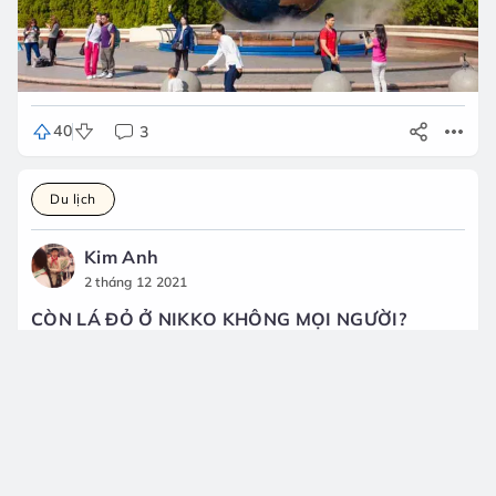
40
3
Du lịch
Kim Anh
2 tháng 12 2021
CÒN LÁ ĐỎ Ở NIKKO KHÔNG MỌI NGƯỜI?
Mọi người cho em hỏi vài ngày tới lá đỏ ở Nikko còn
không ạ?
Huhu đợt này vì vài lý do cá nhân mà chưa đi được,
giờ sợ không còn nữa!
#Lá đỏ