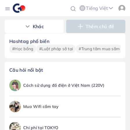
Tiếng Việt
Khác
Thêm chủ đề
Hashtag phổ biến
#Học bổng
#Luật pháp sở tại
#Trung tâm mua sắm
#T
Câu hỏi nổi bật
Cách sử dụng đồ điện ở Việt Nam (220V)
Mua Wifi cầm tay
Chi phí tại TOKYO