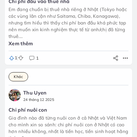
Chi phí đầu vào thuê nhà
Em đang chuẩn bị thuê nhà riêng ở Nhật (Tokyo hoặc
các vùng lân cận như Saitama, Chiba, Kanagawa),
nhưng tìm hiểu thì thấy chi phí ban đầu khá phức tạp
nên muốn xin kinh nghiệm thực tế từ anh/chị đã từng
thuê.
Xem thêm
Chi phí ban đầu (敷金・礼金・仲介手数料・保証会社・
保険・đổi khóa…) thông thường rơi vào khoảng bao
1
1
nhiêu tháng tiền thuê ạ?
Khác
Thu Uyen
24 tháng 12 2025
Chi phí nuôi con
Gia đình nào đã từng nuôi con ở cả Nhật và Việt Nam
cho mình xin so sánh: chi phí nuôi con ở Nhật có cao
hơn nhiều không, nhất là tiền học, tiền sinh hoạt hằng