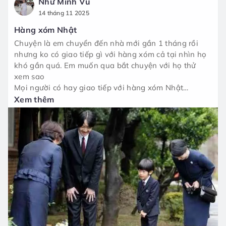
Như Minh Vũ
14 tháng 11 2025
Hàng xóm Nhật
Chuyện là em chuyển đến nhà mới gần 1 tháng rồi
nhưng ko có giao tiếp gì với hàng xóm cả tại nhìn họ
khó gần quá. Em muốn qua bắt chuyện với họ thử
xem sao
Mọi người có hay giao tiếp với hàng xóm Nhật
không? Trải nghiệm thế nào mọi người nhỉ?
Xem thêm