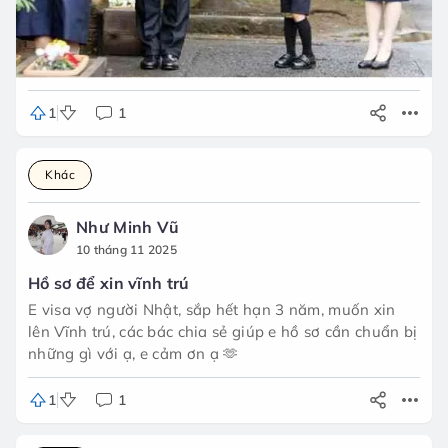
1
1
Khác
Như Minh Vũ
10 tháng 11 2025
Hồ sơ để xin vĩnh trú
E visa vợ người Nhật, sắp hết hạn 3 năm, muốn xin
lên Vĩnh trú, các bác chia sẻ giúp e hồ sơ cần chuẩn bị
những gì với ạ, e cảm ơn ạ 🫶
1
1