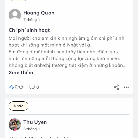
Hoang Quan
7 tháng 1
Chi phí sinh hoạt
Mọi người cho em xin kinh nghiệm giảm chi phí sinh
hoạt khi sống một mình ở Nhật với ạ.
Em đang ở một mình nên thấy tiền nhà, điện, gas,
nước, ăn uống mỗi tháng cộng lại cũng khá nhiều.
Không biết anh/chị thường tiết kiệm ở những khoản
nào (ăn uống, tiền điện nước, mua sắm, đi lại…)?
Xem thêm
Rất mong được nghe chia sẻ kinh nghiệm thực tế từ
mọi người. Em cảm ơn nhiều ạ 🙏
0
0
Khác
Thu Uyen
6 tháng 1