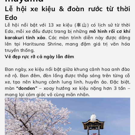
Lễ hội xe kiệu & đoàn rước từ thời 
Edo
Lễ hội nổi bật với 13 xe kiệu (車山) có lịch sử từ thời 
Edo, mỗi xe đều được trang bị những 
mô hình rối cơ khí 
karakuri tinh xảo
. Các màn trình diễn này được dâng 
lên tại Haritsuna Shrine, mang đậm giá trị văn hóa 
truyền thống.
Vẻ đẹp rực rỡ cả ngày lẫn đêm
Ban ngày, xe kiệu nổi bật giữa khung cảnh hoa anh đào 
nở rộ. Ban đêm, đèn lồng được thắp sáng trên từng cỗ 
xe, tạo nên khung cảnh lung linh, huyền ảo. Đặc biệt, 
màn 
“donden”
 – xoay hướng xe kiệu nặng hơn 3 tấn – 
mang lại cảm giác vô cùng mãn nhãn.