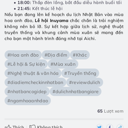
18:00:
 Thắp đèn lồng, bắt đầu diễu hành buổi tối
21:45:
 Kết thúc lễ hội
Nếu bạn đang lên kế hoạch du lịch Nhật Bản vào mùa 
hoa anh đào, 
Lễ hội Inuyama 
chắc chắn là trải nghiệm 
không nên bỏ lỡ. Sự kết hợp giữa lịch sử, nghệ thuật 
truyền thống và khung cảnh mùa xuân sẽ mang đến 
cho bạn một hành trình đáng nhớ tại Aichi.
#Hoa anh đào
#Địa điểm
#Khác
#Lễ hội & Sự kiện
#Mùa xuân
#Nghệ thuật & văn hóa
#Truyền thống
#diadiemcheckinnhatban
#reviewdulich
#nhatbancogidep
#dulichnhatbangiare
#ngamhoaanhdao
65
Lượt xem
Thích
Không thích