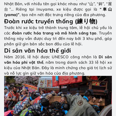
Nhật Bản, với nhiều tên gọi khác nhau như “山”, “鉾”, “屋
台”… Riêng tại Inuyama, xe kiệu được gọi là 
“車山 
(yama)”
, tạo nên nét đặc trưng riêng của địa phương.
Đoàn rước truyền thống (練り物)
Trước khi xe kiệu trở thành trung tâm, lễ hội chủ yếu là 
các 
đoàn rước hóa trang và mô hình sáng tạo
. Truyền 
thống này vẫn được duy trì đến nay bởi 3 khu phố, góp 
phần giữ gìn bản sắc ban đầu của lễ hội.
Di sản văn hóa thế giới
Năm 2016, lễ hội được UNESCO công nhận là 
Di sản 
văn hóa phi vật thể
, nằm trong danh sách 33 lễ hội xe 
kiệu của Nhật Bản. Đây là minh chứng cho giá trị lịch sử 
và nỗ lực gìn giữ văn hóa của địa phương.