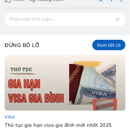
ĐỪNG BỎ LỠ
Xem tất cả
VISA
Đ
Thủ tục gia hạn visa gia đình mới nhất 2025
Đ