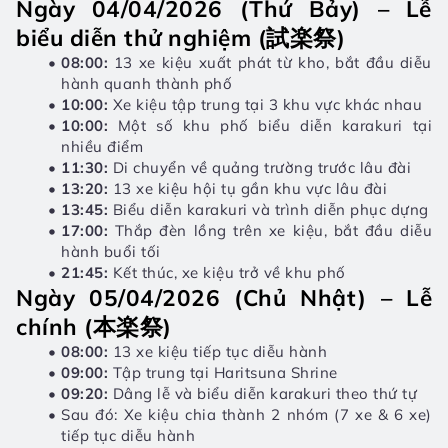
Ngày 04/04/2026 (Thứ Bảy) – Lễ 
biểu diễn thử nghiệm (試楽祭)
08:00:
 13 xe kiệu xuất phát từ kho, bắt đầu diễu 
hành quanh thành phố
10:00:
 Xe kiệu tập trung tại 3 khu vực khác nhau
10:00:
 Một số khu phố biểu diễn karakuri tại 
nhiều điểm
11:30:
 Di chuyển về quảng trường trước lâu đài
13:20:
 13 xe kiệu hội tụ gần khu vực lâu đài
13:45:
 Biểu diễn karakuri và trình diễn phục dựng
17:00:
 Thắp đèn lồng trên xe kiệu, bắt đầu diễu 
hành buổi tối
21:45:
 Kết thúc, xe kiệu trở về khu phố
Ngày 05/04/2026 (Chủ Nhật) – Lễ 
chính (本楽祭)
08:00:
 13 xe kiệu tiếp tục diễu hành
09:00:
 Tập trung tại Haritsuna Shrine
09:20:
 Dâng lễ và biểu diễn karakuri theo thứ tự
Sau đó: Xe kiệu chia thành 2 nhóm (7 xe & 6 xe) 
tiếp tục diễu hành