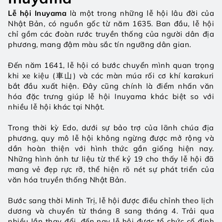
Lễ hội Inuyama
 là một trong những lễ hội lâu đời của 
Nhật Bản, có nguồn gốc từ năm 1635. Ban đầu, lễ hội 
chỉ gồm các đoàn rước truyền thống của người dân địa 
phương, mang đậm màu sắc tín ngưỡng dân gian.
Đến năm 1641, lễ hội có bước chuyển mình quan trọng 
khi xe kiệu (車山) và các màn múa rối cơ khí karakuri 
bắt đầu xuất hiện. Đây cũng chính là điểm nhấn văn 
hóa đặc trưng giúp lễ hội Inuyama khác biệt so với 
nhiều lễ hội khác tại Nhật.
Trong thời kỳ Edo, dưới sự bảo trợ của lãnh chúa địa 
phương, quy mô lễ hội không ngừng được mở rộng và 
dần hoàn thiện với hình thức gần giống hiện nay. 
Những hình ảnh tư liệu từ thế kỷ 19 cho thấy lễ hội đã 
mang vẻ đẹp rực rỡ, thể hiện rõ nét sự phát triển của 
văn hóa truyền thống Nhật Bản.
Bước sang thời Minh Trị, lễ hội được điều chỉnh theo lịch 
dương và chuyển từ tháng 8 sang tháng 4. Trải qua 
nhiều lần thay đổi, đến nay lễ hội được tổ chức cố định 