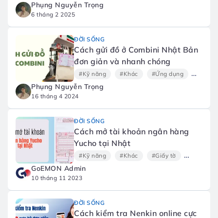
Phụng Nguyễn Trọng
6 tháng 2 2025
ĐỜI SỐNG
Cách gửi đồ ở Combini Nhật Bản
đơn giản và nhanh chóng
#Kỹ năng
#Khác
#Ứng dụng
#Mẹo v
Phụng Nguyễn Trọng
16 tháng 4 2024
ĐỜI SỐNG
Cách mở tài khoản ngân hàng
Yucho tại Nhật
#Kỹ năng
#Khác
#Giấy tờ
#Thủ tục
GoEMON Admin
10 tháng 11 2023
ĐỜI SỐNG
Cách kiểm tra Nenkin online cực