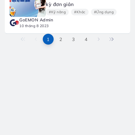
kỳ đơn giản
#Kỹ năng
#Khác
#Ứng dụng
GoEMON Admin
10 tháng 8 2023
1
2
3
4