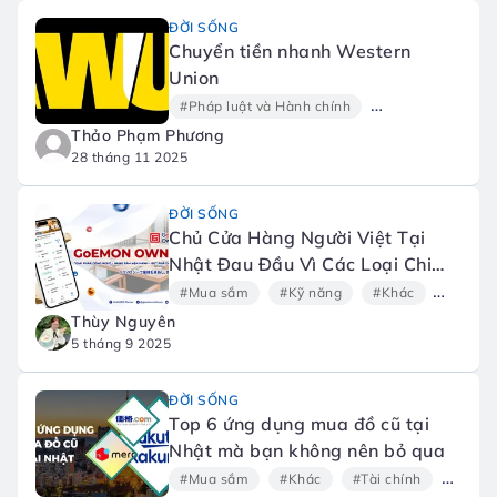
ĐỜI SỐNG
Chuyển tiền nhanh Western
Union
#Pháp luật và Hành chính
#Tài chính
#G
Thảo Phạm Phương
28 tháng 11 2025
ĐỜI SỐNG
Chủ Cửa Hàng Người Việt Tại
Nhật Đau Đầu Vì Các Loại Chi
Phí Phải Chi?
#Mua sắm
#Kỹ năng
#Khác
#Tài ch
Thùy Nguyên
5 tháng 9 2025
ĐỜI SỐNG
Top 6 ứng dụng mua đồ cũ tại
Nhật mà bạn không nên bỏ qua
#Mua sắm
#Khác
#Tài chính
#Ứng 