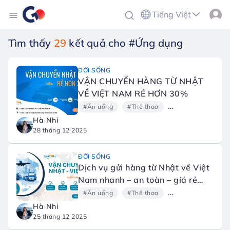
Tiếng Việt
Tìm thấy
29
kết quả cho #Ứng dụng
ĐỜI SỐNG
VẬN CHUYỂN HÀNG TỪ NHẬT
VỀ VIỆT NAM RẺ HƠN 30%
#Ăn uống
#Thể thao
#Xem phim
#C
Hà Nhi
28 tháng 12 2025
ĐỜI SỐNG
Dịch vụ gửi hàng từ Nhật về Việt
Nam nhanh – an toàn – giá rẻ
2025 | XanhTHL Logistics
#Ăn uống
#Thể thao
#Xem phim
#C
Hà Nhi
25 tháng 12 2025