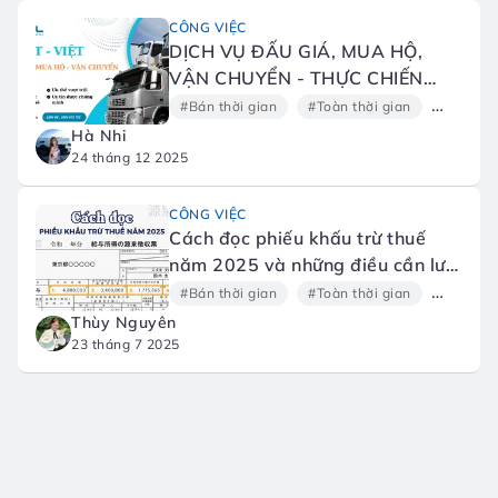
CÔNG VIỆC
DỊCH VỤ ĐẤU GIÁ, MUA HỘ,
VẬN CHUYỂN - THỰC CHIẾN
MẠNH MẼ TẠI HYOGO CÙNG
#Bán thời gian
#Toàn thời gian
#Hồ sơ
XANH THL
Hà Nhi
24 tháng 12 2025
CÔNG VIỆC
Cách đọc phiếu khấu trừ thuế
năm 2025 và những điều cần lưu
ý
#Bán thời gian
#Toàn thời gian
#Hồ sơ
Thùy Nguyên
23 tháng 7 2025