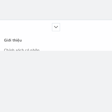
Giới thiệu
Chính sách cá nhân
Dịch vụ của chúng tôi
Cẩm nang
Tin tức
Cộng đồng hỏi đáp
Hỗ trợ