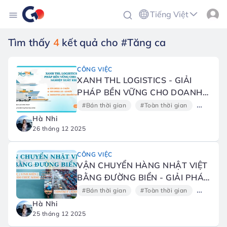
Tiếng Việt
Tìm thấy
4
kết quả cho #Tăng ca
CÔNG VIỆC
XANH THL LOGISTICS - GIẢI
PHÁP BỀN VỮNG CHO DOANH
NGHIỆP XUẤT KHẨU
#Bán thời gian
#Toàn thời gian
#Hồ sơ
Hà Nhi
26 tháng 12 2025
CÔNG VIỆC
VẬN CHUYỂN HÀNG NHẬT VIỆT
BẰNG ĐƯỜNG BIỂN - GIẢI PHÁP
DÀNH CHO DOANH NGHIỆP VÀ
#Bán thời gian
#Toàn thời gian
#Hồ sơ
CÁ NHÂN
Hà Nhi
25 tháng 12 2025