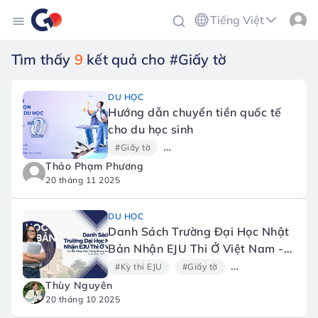
Tiếng Việt
Tìm thấy
9
kết quả cho #Giấy tờ
DU HỌC
Hướng dẫn chuyển tiền quốc tế
cho du học sinh
#Giấy tờ
#Giấy tờ và thủ tục du học
#Qu
Thảo Phạm Phương
20 tháng 11 2025
DU HỌC
Danh Sách Trường Đại Học Nhật
Bản Nhận EJU Thi Ở Việt Nam -
Không Qua Trường Tiếng (Mới
#Kỳ thi EJU
#Giấy tờ
#Trường tiếng Nhậ
nhất 2025)
Thùy Nguyên
20 tháng 10 2025