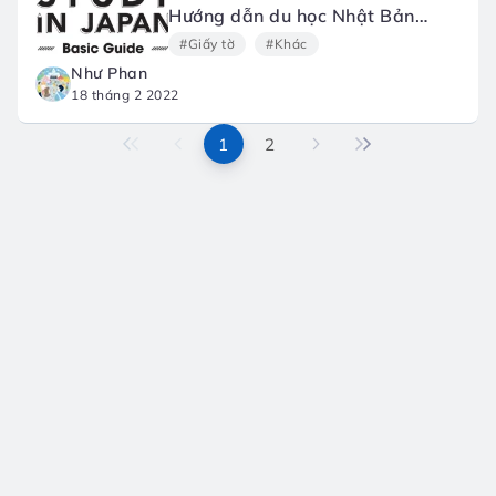
Hướng dẫn du học Nhật Bản
“Study in Japan Basic Guide
#Giấy tờ
#Khác
2021-2022” by JASSO
Như Phan
18 tháng 2 2022
1
2