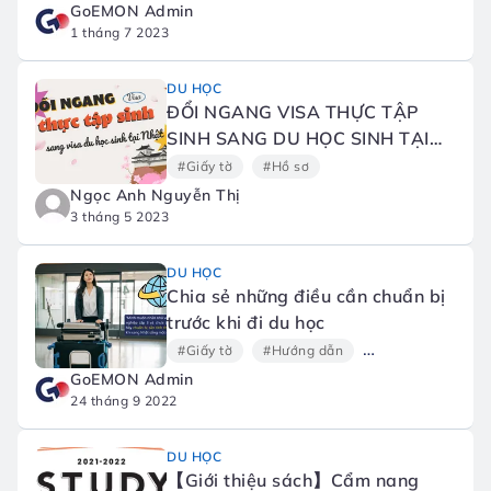
GoEMON Admin
1 tháng 7 2023
DU HỌC
ĐỔI NGANG VISA THỰC TẬP
SINH SANG DU HỌC SINH TẠI
NHẬT
#Giấy tờ
#Hồ sơ
Ngọc Anh Nguyễn Thị
3 tháng 5 2023
DU HỌC
Chia sẻ những điều cần chuẩn bị
trước khi đi du học
#Giấy tờ
#Hướng dẫn
#Giấy tờ và thủ t
GoEMON Admin
24 tháng 9 2022
DU HỌC
【Giới thiệu sách】Cẩm nang