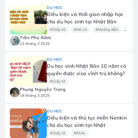
DU HỌC
Điều kiện và thời gian nhập học
cho du học sinh tại Nhật Bản
#Giấy tờ
#Hồ sơ
#Hướng dẫn
#Giấy 
Trần Phú Xiêm
21 tháng 3 2025
DU HỌC
Du học sinh Nhật Bản 10 năm có
quyền được visa vĩnh trú không?
#Giấy tờ
Phụng Nguyễn Trọng
18 tháng 3 2025
DU HỌC
Điều kiện và thủ tục miễn Nenkin
cho du học sinh tại Nhật
#Giấy tờ
#Khác