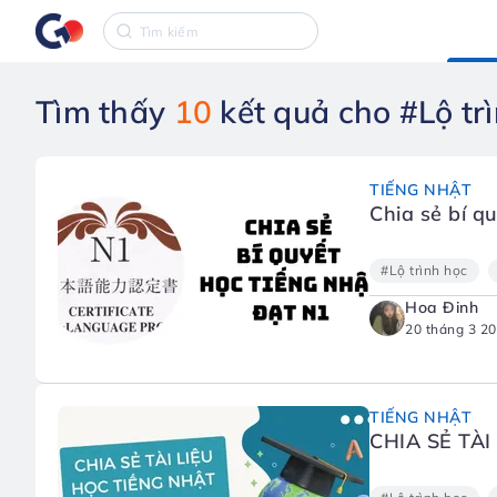
Tìm thấy
10
kết quả cho #Lộ tr
TIẾNG NHẬT
Chia sẻ bí q
#Lộ trình học
Hoa Đinh
20 tháng 3 2
TIẾNG NHẬT
CHIA SẺ TÀ