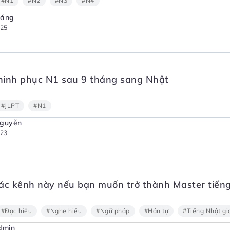
#N1
#N2
#N3
#N4
Sáng
025
hinh phục N1 sau 9 tháng sang Nhật
#JLPT
#N1
Nguyễn
023
ác kênh này nếu bạn muốn trở thành Master tiến
#Đọc hiểu
#Nghe hiểu
#Ngữ pháp
#Hán tự
#Tiếng Nhật gi
dmin