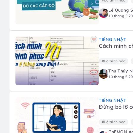
#Lộ trình học
Lê Quang 
13 tháng 3 2
TIẾNG NHẬT
Cách mình c
#Lộ trình học
Thu Thủy 
10 tháng 5 2
TIẾNG NHẬT
Đừng bỏ lỡ c
#Lộ trình học
GoEMON A