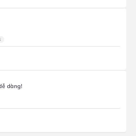
1
dễ dàng!