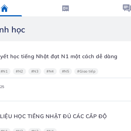
ình học
uyết học tiếng Nhật đạt N1 một cách dễ dàng
#N1
#N2
#N3
#N4
#N5
#Giao tiếp
025
I LIỆU HỌC TIẾNG NHẬT ĐỦ CÁC CẤP ĐỘ