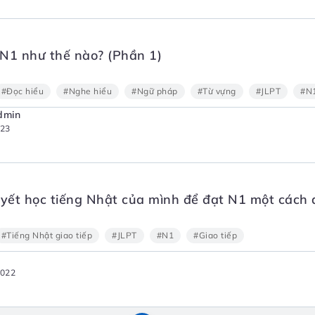
N1 như thế nào? (Phần 1)
#Đọc hiểu
#Nghe hiểu
#Ngữ pháp
#Từ vựng
#JLPT
#N
dmin
023
uyết học tiếng Nhật của mình để đạt N1 một cách 
#Tiếng Nhật giao tiếp
#JLPT
#N1
#Giao tiếp
2022