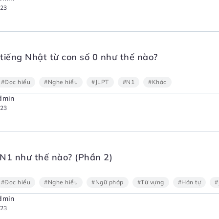
023
tiếng Nhật từ con số 0 như thế nào?
#Đọc hiểu
#Nghe hiểu
#JLPT
#N1
#Khác
dmin
023
N1 như thế nào? (Phần 2)
#Đọc hiểu
#Nghe hiểu
#Ngữ pháp
#Từ vựng
#Hán tự
#
dmin
023