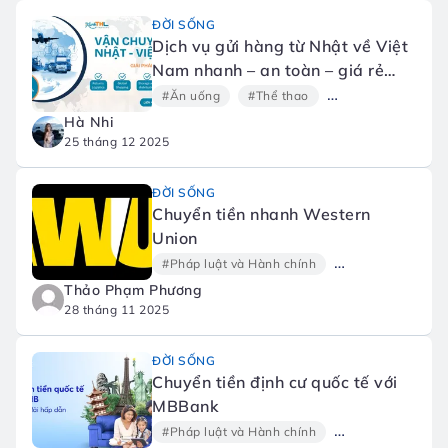
ĐỜI SỐNG
Dịch vụ gửi hàng từ Nhật về Việt
Nam nhanh – an toàn – giá rẻ
2025 | XanhTHL Logistics
#Ăn uống
#Thể thao
#Xem phim
#C
Hà Nhi
25 tháng 12 2025
ĐỜI SỐNG
Chuyển tiền nhanh Western
Union
#Pháp luật và Hành chính
#Tài chính
#G
Thảo Phạm Phương
28 tháng 11 2025
ĐỜI SỐNG
Chuyển tiền định cư quốc tế với
MBBank
#Pháp luật và Hành chính
#Tài chính
#G