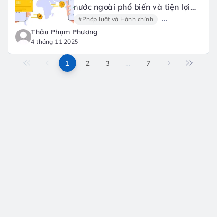
nước ngoài phổ biến và tiện lợi
hiện nay
#Pháp luật và Hành chính
#Tài chính
#G
Thảo Phạm Phương
4 tháng 11 2025
1
2
3
…
7