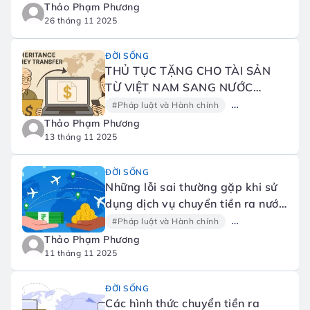
Thảo Phạm Phương
26 tháng 11 2025
ĐỜI SỐNG
THỦ TỤC TẶNG CHO TÀI SẢN
TỪ VIỆT NAM SANG NƯỚC
NGOÀI
#Pháp luật và Hành chính
#Tài chính
#G
Thảo Phạm Phương
13 tháng 11 2025
ĐỜI SỐNG
Những lỗi sai thường gặp khi sử
dụng dịch vụ chuyển tiền ra nước
ngoài
#Pháp luật và Hành chính
#Tài chính
#G
Thảo Phạm Phương
11 tháng 11 2025
ĐỜI SỐNG
Các hình thức chuyển tiền ra