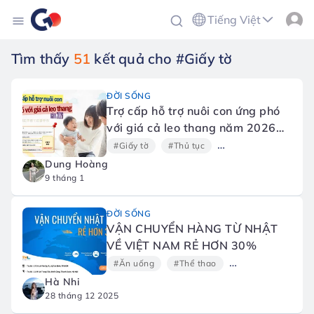
Tiếng Việt
Tìm thấy
51
kết quả cho #Giấy tờ
ĐỜI SỐNG
Trợ cấp hỗ trợ nuôi con ứng phó
với giá cả leo thang năm 2026
(物価高対応子育て応援手当)
#Giấy tờ
#Thủ tục
#Gia đình và Giáo dụ
Dung Hoàng
9 tháng 1
ĐỜI SỐNG
VẬN CHUYỂN HÀNG TỪ NHẬT
VỀ VIỆT NAM RẺ HƠN 30%
#Ăn uống
#Thể thao
#Xem phim
#C
Hà Nhi
28 tháng 12 2025