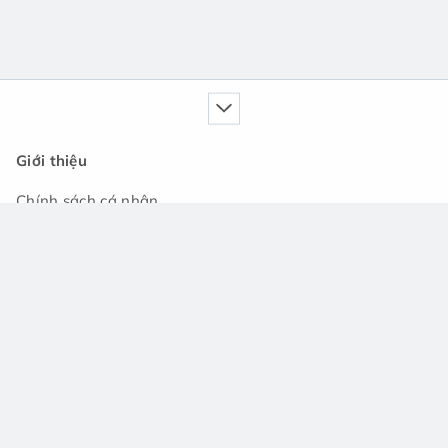
Giới thiệu
Chính sách cá nhân
Dịch vụ của chúng tôi
Cẩm nang
Tin tức
Cộng đồng hỏi đáp
Hỗ trợ