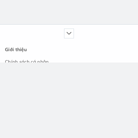
Giới thiệu
Chính sách cá nhân
Dịch vụ của chúng tôi
Cẩm nang
Tin tức
Cộng đồng hỏi đáp
Hỗ trợ