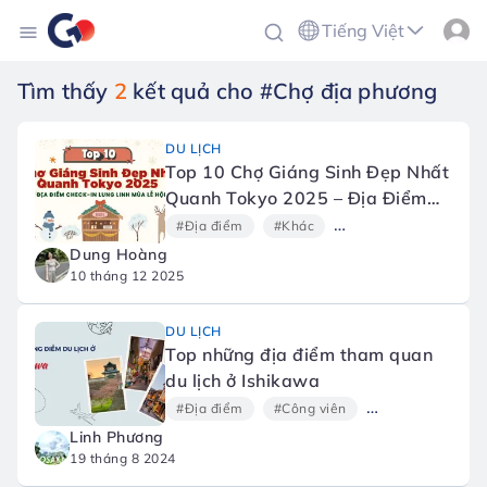
Tiếng Việt
Tìm thấy
2
kết quả cho #Chợ địa phương
DU LỊCH
Top 10 Chợ Giáng Sinh Đẹp Nhất
Quanh Tokyo 2025 – Địa Điểm
Check-in Lung Linh Mùa Lễ Hội
#Địa điểm
#Khác
#Công viên chủ đề và c
Dung Hoàng
10 tháng 12 2025
DU LỊCH
Top những địa điểm tham quan
du lịch ở Ishikawa
#Địa điểm
#Công viên
#Chợ địa phương
Linh Phương
19 tháng 8 2024