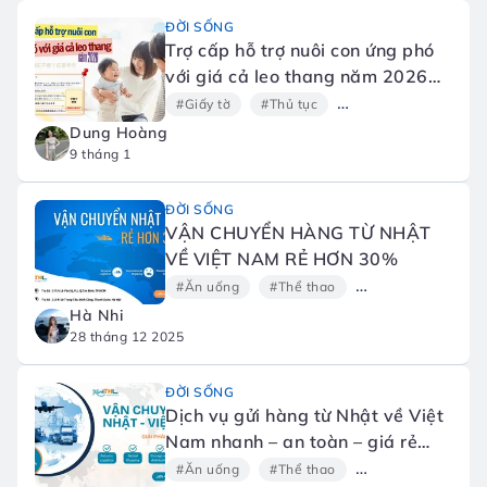
ĐỜI SỐNG
Trợ cấp hỗ trợ nuôi con ứng phó
với giá cả leo thang năm 2026
(物価高対応子育て応援手当)
#Giấy tờ
#Thủ tục
#Gia đình và Giáo dụ
Dung Hoàng
9 tháng 1
ĐỜI SỐNG
VẬN CHUYỂN HÀNG TỪ NHẬT
VỀ VIỆT NAM RẺ HƠN 30%
#Ăn uống
#Thể thao
#Xem phim
#C
Hà Nhi
28 tháng 12 2025
ĐỜI SỐNG
Dịch vụ gửi hàng từ Nhật về Việt
Nam nhanh – an toàn – giá rẻ
2025 | XanhTHL Logistics
#Ăn uống
#Thể thao
#Xem phim
#C