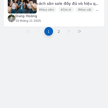
cách săn sale đầy đủ và hiệu quả
nhất năm 2025!
#Mua sắm
#Giá rẻ
#Mẹo vặt
#Thời 
Dung Hoàng
10 tháng 11 2025
1
2