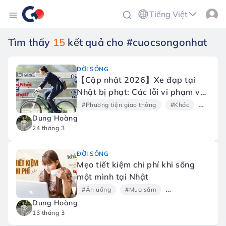
Tiếng Việt
Tìm thấy
15
kết quả cho #cuocsongonhat
ĐỜI SỐNG
【Cập nhật 2026】Xe đạp tại
Nhật bị phạt: Các lỗi vi phạm và
mức tiền cần biết
#Phương tiện giao thông
#Khác
#Pháp l
Dung Hoàng
24 tháng 3
ĐỜI SỐNG
Mẹo tiết kiệm chi phí khi sống
một mình tại Nhật
#Ăn uống
#Mua sắm
#Kỹ năng
#Kh
Dung Hoàng
13 tháng 3