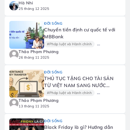
Hà Nhi
25 tháng 12 2025
ĐỜI SỐNG
Chuyển tiền định cư quốc tế với
MBBank
#Pháp luật và Hành chính
#Tài chính
#G
Thảo Phạm Phương
26 tháng 11 2025
ĐỜI SỐNG
THỦ TỤC TẶNG CHO TÀI SẢN
TỪ VIỆT NAM SANG NƯỚC
NGOÀI
#Pháp luật và Hành chính
#Tài chính
#G
Thảo Phạm Phương
13 tháng 11 2025
ĐỜI SỐNG
Black Friday là gì? Hướng dẫn