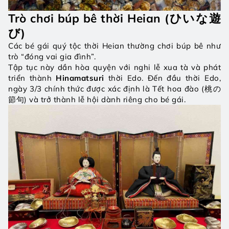
Trò chơi búp bê thời Heian (ひいな遊
び)
Các bé gái quý tộc thời Heian thường chơi búp bê như 
trò “đóng vai gia đình”.
Tập tục này dần hòa quyện với nghi lễ xua tà và phát 
triển thành 
Hinamatsuri
 thời Edo. Đến đầu thời Edo, 
ngày 3/3 chính thức được xác định là Tết hoa đào (桃の
節句) và trở thành lễ hội dành riêng cho bé gái.