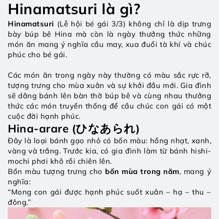
Hinamatsuri là gì?
Hinamatsuri 
(Lễ hội bé gái 3/3) không chỉ là dịp trưng 
bày búp bê Hina mà còn là ngày thưởng thức những 
món ăn mang ý nghĩa cầu may, xua đuổi tà khí và chúc 
phúc cho bé gái.
Các món ăn trong ngày này thường có màu sắc rực rỡ, 
tượng trưng cho mùa xuân và sự khởi đầu mới. Gia đình 
sẽ dâng bánh lên bàn thờ búp bê và cùng nhau thưởng 
thức các món truyền thống để cầu chúc con gái có một 
cuộc đời hạnh phúc.
Hina-arare (ひなあられ)
Đây là loại bánh gạo nhỏ có bốn màu: hồng nhạt, xanh, 
vàng và trắng. Trước kia, có gia đình làm từ bánh hishi-
mochi phơi khô rồi chiên lên.
Bốn màu tượng trưng cho 
bốn mùa trong năm
, mang ý 
nghĩa:
“Mong con gái được hạnh phúc suốt xuân – hạ – thu – 
đông.”