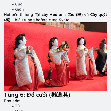
Cười
Giận
Hai bên thường đặt cây 
Hoa anh đào (桜)
 và 
Cây quýt 
(橘)
 – biểu tượng hoàng cung Kyoto.
Tầng 6: Đồ cưới (雛道具)
Bao gồm:
Tủ