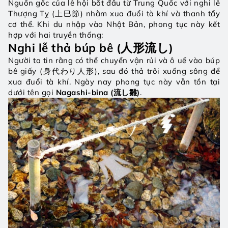
Nguồn gốc của lễ hội bắt đầu từ Trung Quốc với nghi lễ 
Thượng Tỵ (上巳節) nhằm xua đuổi tà khí và thanh tẩy 
cơ thể. Khi du nhập vào Nhật Bản, phong tục này kết 
hợp với hai truyền thống:
Nghi lễ thả búp bê (人形流し)
Người ta tin rằng có thể chuyển vận rủi và ô uế vào búp 
bê giấy (身代わり人形), sau đó thả trôi xuống sông để 
xua đuổi tà khí. Ngày nay phong tục này vẫn tồn tại 
dưới tên gọi 
Nagashi-bina (流し雛)
.