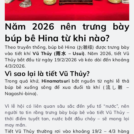
Năm 2026 nên trưng bày 
búp bê Hina từ khi nào?
Theo truyền thống, búp bê Hina (お雛様) được trưng bày 
vào tiết khí 
Vũ Thủy (雨水 – Usui)
. Năm 2026, tiết Vũ 
Thủy bắt đầu từ ngày 19/2/2026 và kéo dài đến khoảng 
4/3/2026.
Vì sao lại là tiết Vũ Thủy?
Trong quá khứ, 
Hinamatsuri 
bắt nguồn từ nghi lễ thả 
búp bê xuống sông để xua đuổi tà khí (流し雛 – 
Nagashi-bina).
Vì lễ hội có liên quan sâu sắc đến yếu tố “nước”, nên 
người ta tin rằng trưng bày búp bê vào tiết Vũ Thủy – 
thời điểm tuyết tan, nước bắt đầu chảy – sẽ mang lại 
may mắn.
Tiết Vũ Thủy thường rơi vào khoảng 19/2 – 4/3 hàng 