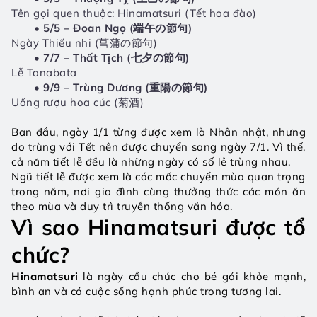
Tên gọi quen thuộc: Hinamatsuri (Tết hoa đào)
5/5 – Đoan Ngọ (端午の節句)
Ngày Thiếu nhi (菖蒲の節句)
7/7 – Thất Tịch (七夕の節句)
Lễ Tanabata
9/9 – Trùng Dương (重陽の節句)
Uống rượu hoa cúc (菊酒)
Ban đầu, ngày 1/1 từng được xem là Nhân nhật, nhưng 
do trùng với Tết nên được chuyển sang ngày 7/1. Vì thế, 
cả năm tiết lễ đều là những ngày có số lẻ trùng nhau.
Ngũ tiết lễ được xem là các mốc chuyển mùa quan trọng 
trong năm, nơi gia đình cùng thưởng thức các món ăn 
theo mùa và duy trì truyền thống văn hóa.
Vì sao Hinamatsuri được tổ 
chức?
Hinamatsuri 
là ngày cầu chúc cho bé gái khỏe mạnh, 
bình an và có cuộc sống hạnh phúc trong tương lai.