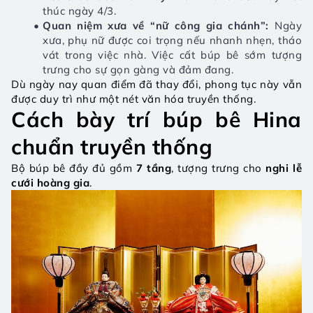
thúc ngày 4/3.
Quan niệm xưa về “nữ công gia chánh”: 
Ngày 
xưa, phụ nữ được coi trọng nếu nhanh nhẹn, tháo 
vát trong việc nhà. Việc cất búp bê sớm tượng 
trưng cho sự gọn gàng và đảm đang.
Dù ngày nay quan điểm đã thay đổi, phong tục này vẫn 
được duy trì như một nét văn hóa truyền thống.
Cách bày trí búp bê Hina 
chuẩn truyền thống
Bộ búp bê đầy đủ gồm 
7 tầng
, tượng trưng cho 
nghi lễ 
cưới hoàng gia
.