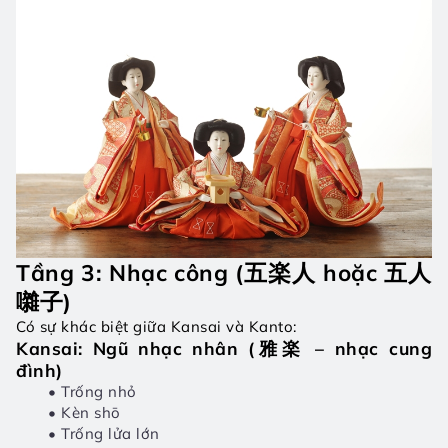
Tầng 3: Nhạc công (五楽人 hoặc 五人
囃子)
Có sự khác biệt giữa Kansai và Kanto:
Kansai: Ngũ nhạc nhân (雅楽 – nhạc cung 
đình)
Trống nhỏ
Kèn shō
Trống lửa lớn