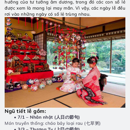
hưởng của tư tưởng âm dương, trong đó các con số lẻ 
được xem là mang lại may mắn. Vì vậy, các ngày lễ đều 
rơi vào những ngày có số lẻ trùng nhau.
Ngũ tiết lễ gồm:
7/1 – Nhân nhật (人日の節句)
Món truyền thống: cháo bảy loại rau (七草粥)
3/3 – Thượng Tỵ (上巳の節句)