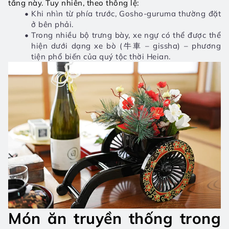
tầng này. Tuy nhiên, theo thông lệ:
Khi nhìn từ phía trước, Gosho-guruma thường đặt 
ở bên phải.
Trong nhiều bộ trưng bày, xe ngự có thể được thể 
hiện dưới dạng 
xe bò (牛車 – gissha) – phương 
tiện phổ biến của quý tộc thời Heian.
Món ăn truyền thống trong 