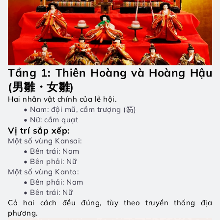
Tầng 1: Thiên Hoàng và Hoàng Hậu 
(男雛・女雛)
Hai nhân vật chính của lễ hội.
Nam: đội mũ, cầm trượng (笏)
Nữ: cầm quạt
Vị trí sắp xếp:
Một số vùng Kansai:
Bên trái: Nam
Bên phải: Nữ
Một số vùng Kanto:
Bên phải: Nam
Bên trái: Nữ
Cả hai cách đều đúng, tùy theo truyền thống địa 
phương.