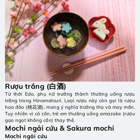
Rượu trắng (白酒)
Từ thời Edo, phụ nữ trưởng thành thường uống rượu 
trắng trong Hinamatsuri. Loại rượu này còn gọi là rượu 
hoa đào (桃花酒), mang ý nghĩa trường thọ và may mắn. 
Tuy nhiên vì có cồn, trẻ em thường uống amazake (rượu 
gạo ngọt không cồn) thay thế.
Mochi ngải cứu & Sakura mochi
Mochi ngải cứu