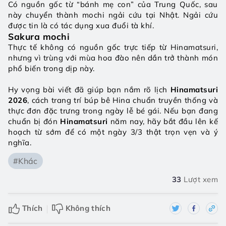
Có nguồn gốc từ “bánh mẹ con” của Trung Quốc, sau 
này chuyển thành mochi ngải cứu tại Nhật. Ngải cứu 
được tin là có tác dụng xua đuổi tà khí.
Sakura mochi
Thực tế không có nguồn gốc trực tiếp từ Hinamatsuri, 
nhưng vì trùng với mùa hoa đào nên dần trở thành món 
phổ biến trong dịp này.
Hy vọng bài viết đã giúp bạn nắm rõ lịch 
Hinamatsuri 
2026
, cách trang trí búp bê Hina chuẩn truyền thống và 
thực đơn đặc trưng trong ngày lễ bé gái. Nếu bạn đang 
chuẩn bị đón 
Hinamatsuri 
năm nay, hãy bắt đầu lên kế 
hoạch từ sớm để có một ngày 3/3 thật trọn vẹn và ý 
nghĩa.
#Khác
33
Lượt xem
Thích
Không thích