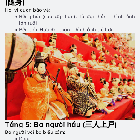
(随身)
Hai vị quan bảo vệ:
Bên phải (cao cấp hơn): Tả đại thần – hình ảnh 
lớn tuổi
Bên trái: Hữu đại thần – hình ảnh trẻ hơn
Tầng 5: Ba người hầu (三人上戸)
Ba người với ba biểu cảm:
Khóc