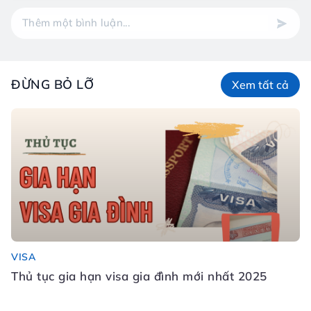
ĐỪNG BỎ LỠ
Xem tất cả
VISA
Đ
Thủ tục gia hạn visa gia đình mới nhất 2025
Đ
N