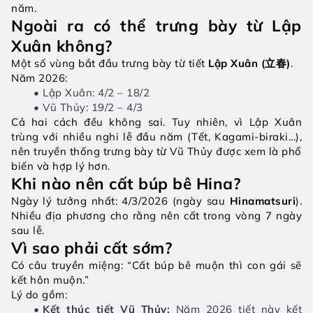
năm.
Ngoài ra có thể trưng bày từ Lập 
Xuân không?
Một số vùng bắt đầu trưng bày từ tiết 
Lập Xuân (立春)
.
Năm 2026:
Lập Xuân: 4/2 – 18/2
Vũ Thủy: 19/2 – 4/3
Cả hai cách đều không sai. Tuy nhiên, vì Lập Xuân 
trùng với nhiều nghi lễ đầu năm (Tết, Kagami-biraki…), 
nên truyền thống trưng bày từ Vũ Thủy được xem là phổ 
biến và hợp lý hơn.
Khi nào nên cất búp bê Hina?
Ngày lý tưởng nhất: 4/3/2026 (ngày sau 
Hinamatsuri
). 
Nhiều địa phương cho rằng nên cất trong vòng 7 ngày 
sau lễ.
Vì sao phải cất sớm?
Có câu truyền miệng: “Cất búp bê muộn thì con gái sẽ 
kết hôn muộn.”
Lý do gồm:
Kết thúc tiết Vũ Thủy: 
Năm 2026 tiết này kết 