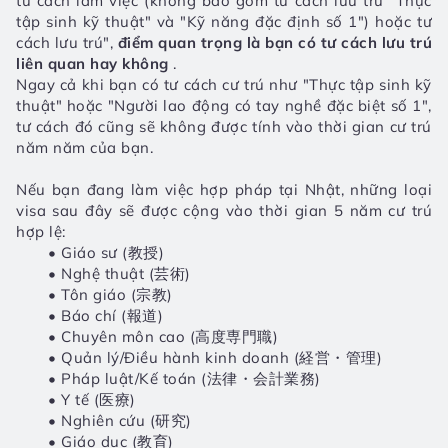
tư cách làm việc (không bao gồm tư cách lưu trú "Thực 
tập sinh kỹ thuật" và "Kỹ năng đặc định số 1") hoặc tư 
cách lưu trú", 
điểm quan trọng là bạn có tư cách lưu trú 
liên quan hay không
 .
Ngay cả khi bạn có tư cách cư trú như "Thực tập sinh kỹ 
thuật" hoặc "Người lao động có tay nghề đặc biệt số 1", 
tư cách đó cũng sẽ không được tính vào thời gian cư trú 
năm năm của bạn.
Nếu bạn đang làm việc hợp pháp tại Nhật, những loại 
visa sau đây sẽ được cộng vào thời gian 5 năm cư trú 
hợp lệ:
Giáo sư (教授)
Nghệ thuật (芸術)
Tôn giáo (宗教)
Báo chí (報道)
Chuyên môn cao (高度専門職)
Quản lý/Điều hành kinh doanh (経営・管理)
Pháp luật/Kế toán (法律・会計業務)
Y tế (医療)
Nghiên cứu (研究)
Giáo dục (教育)