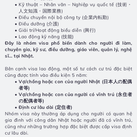
Kỹ thuật – Nhân văn – Nghiệp vụ quốc tế (技術・
人文知識・国際業務)
Điều chuyển nội bộ công ty (企業内転勤)
Điều dưỡng (介護)
Giải trí/Hoạt động biểu diễn (興行)
Lao động kỹ năng (技能)
Đây là nhóm visa phổ biến dành cho người đi làm, 
chuyên gia, kỹ sư, điều dưỡng, giáo viên, quản lý, nghệ 
sĩ… tại Nhật.
Bên cạnh visa lao động, một số tư cách cư trú đặc biệt 
cũng được tính vào điều kiện 5 năm:
Vợ/chồng hoặc con của người Nhật (日本人の配偶
者等)
Vợ/chồng hoặc con của người có vĩnh trú (永住者
の配偶者等)
Định cư lâu dài (定住者)
Nhóm visa này thường áp dụng cho người có quan hệ 
gia đình với công dân Nhật hoặc người đã có vĩnh trú, 
cũng như những trường hợp đặc biệt được cấp visa định 
cư lâu dài.