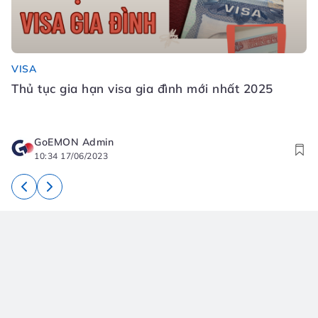
VISA
Đ
Thủ tục gia hạn visa gia đình mới nhất 2025
Đ
N
GoEMON Admin
10:34 17/06/2023