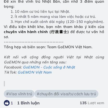
Để xin thẻ vĩnh trú Nhật Bản, cần nhớ 3 điểm quan 
trọng:
10 năm cư trú liên tục tại Nhật.
Ít nhất 5 năm mang visa làm việc hoặc cư trú.
Hạn chế xuất cảnh dài ngày (120–150 ngày/năm).
Vì điều kiện khắt khe, bạn nên tham khảo ý kiến của 
chuyên viên hành chính (行政書士)
 để được tư vấn hồ 
sơ.
﻿--------------------------------------
Tổng hợp và biên soạn: Team GoEMON Việt Nam.
Kết nối với cộng đồng người Việt tại Nhật cùng 
GoEMON qua những nền tảng sau: 
Facebook:
GoEMON - Cuộc sống ở Nhật
TikTok:
GoEMON Việt Nam
#Visa vĩnh trú
#chuyển đổi visa/tư cách lưu trú
1
Bình luận
1
135
Lượt xem