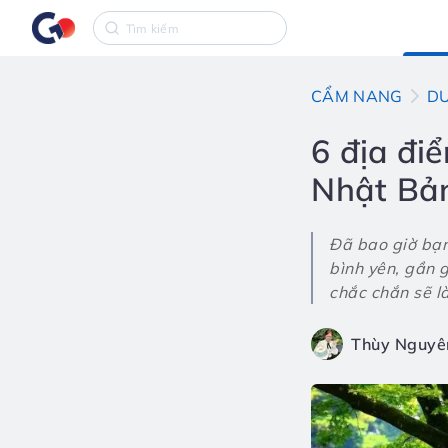
CẨM NANG
DU
6 địa điể
Nhật Bả
Đã bao giờ bạn
bình yên, gần 
chắc chắn sẽ l
Thùy Nguyê