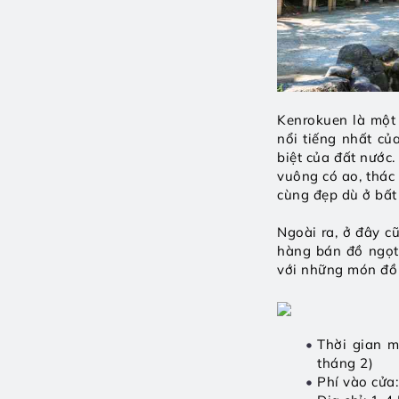
Kenrokuen là một 
nổi tiếng nhất củ
biệt của đất nước
vuông có ao, thác
cùng đẹp dù ở bất
Ngoài ra, ở đây c
hàng bán đồ ngọt,
với những món đồ 
Thời gian m
tháng 2)
Phí vào cửa: