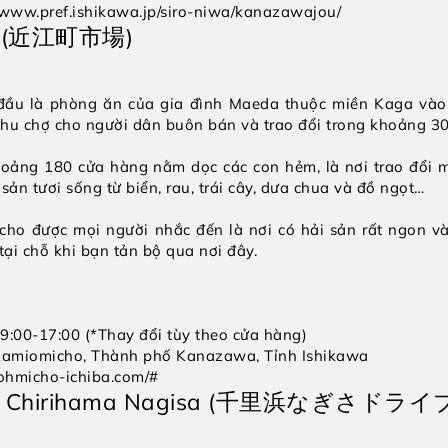
//www.pref.ishikawa.jp/siro-niwa/kanazawajou/ 
o (近江町市場)
ầu là phòng ăn của gia đình Maeda thuộc miền Kaga vào
khu chợ cho người dân buôn bán và trao đổi trong khoảng 3
ảng 180 cửa hàng nằm dọc các con hẻm, là nơi trao đổi m
ản tươi sống từ biển, rau, trái cây, dưa chua và đồ ngọt… 
ho được mọi người nhắc đến là nơi có hải sản rất ngon và
ại chỗ khi bạn tản bộ qua nơi đây.
 9:00-17:00 (*Thay đổi tùy theo cửa hàng)
 Kamiomicho, Thành phố Kanazawa, Tỉnh Ishikawa 
/ohmicho-ichiba.com/# 
 xe Chirihama Nagisa (千里浜なぎさド