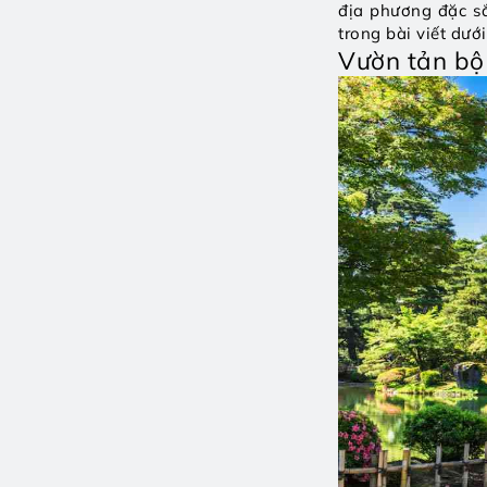
địa phương đặc sắ
trong bài viết dướ
Vườn tản b