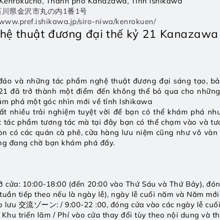
4 Kenrokucho, Thành phố Kanazawa, Tỉnh Ishikawa
37 石川県金沢市丸の内1番1号
/www.pref.ishikawa.jp/siro-niwa/kenrokuen/
ghệ thuật đương đại thế kỷ 21 Kanaz
 đáo và những tác phẩm nghệ thuật đương đại sáng tạo, bả
21 đã trở thành một điểm đến không thể bỏ qua cho những 
m phá một góc nhìn mới về tỉnh Ishikawa 
rất nhiều trải nghiệm tuyệt vời để bạn có thể khám phá như
c tác phẩm tương tác mà tại đây bạn có thể chạm vào và tươ
n có các quán cà phê, cửa hàng lưu niệm cũng như vô vàn đ
ng đang chờ bạn khám phá đấy.
ở cửa: 10:00-18:00 (đến 20:00 vào Thứ Sáu và Thứ Bảy), đón
tuần tiếp theo nếu là ngày lễ), ngày lễ cuối năm và Năm mới
o lưu 交流ゾーン: / 9:00-22 :00, đóng cửa vào các ngày lễ cu
 Khu triển lãm / Phí vào cửa thay đổi tùy theo nội dung và t