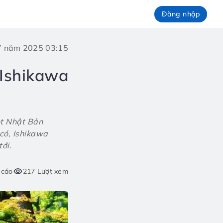
Đăng nhập
 7 năm 2025 03:15
h Ishikawa
ột Nhật Bản
 có, Ishikawa
ới.
 cáo
217 Lượt xem