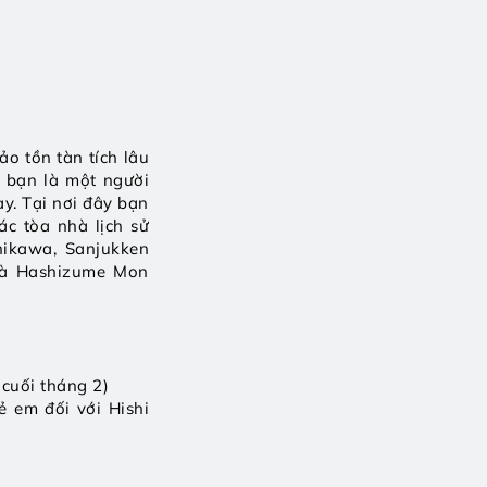
 tồn tàn tích lâu 
 bạn là một người 
y. Tại nơi đây bạn 
c tòa nhà lịch sử 
ikawa, Sanjukken 
và Hashizume Mon 
 cuối tháng 2)
 em đối với Hishi 