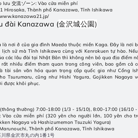
ao lưu 交流ゾーン: Vào cửa miễn phí
2-1 Hirosaka, Thành phố Kanazawa, Tỉnh Ishikawa
//www.kanazawa21.jp/
âu đài Kanazawa (
金沢城公園)
là nơi ở của gia đình Maeda thuộc miền Kaga. Đây là nơi bảo
n lịch sử mà Tỉnh Ishikawa cùng với Kenrokuen tự hào. Nếu
của các lâu đài tại Nhật Bản thì không nên bỏ qua địa điểm nà
rất nhiều điểm tham quan trong công viên, bao gồm cả cá
à tài sản văn hóa quan trọng cấp quốc gia như Cổng Ish
o Tsurumaru, cũng như Hishi Yagura, Gojikken Nagaya 
i được khôi phục.
(thông thường) 7:00-18:00 (1/3 - 15/10), 8:00-17:00 (16/10 -
: Vào cửa miễn phí (320 yên cho người lớn, 100 yên cho trẻ
ikken Nagaya và Hashizumemon Tsuzuki Yagura)
1 Marunouchi, Thành phố Kanazawa, Tỉnh Ishikawa
37 石川県金沢市丸の内1番1号