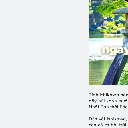
Tỉnh Ishikawa nằm
dãy núi xanh mướt
Nhật Bản thời Edo.
Đến với Ishikawa
còn có cơ hội trả