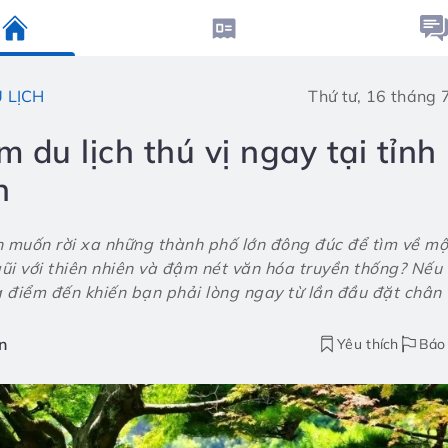
 LỊCH
Thứ tư, 16 tháng
m du lịch thú vị ngay tại tỉn
n
 muốn rời xa những thành phố lớn đông đúc để tìm về m
gũi với thiên nhiên và đậm nét văn hóa truyền thống? Nếu
à điểm đến khiến bạn phải lòng ngay từ lần đầu đặt chân t
n
Yêu thích
Báo