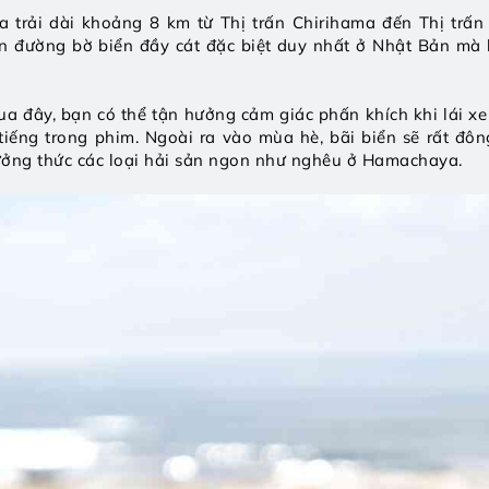
a trải dài khoảng 8 km từ Thị trấn Chirihama đến Thị trấn
n đường bờ biển đầy cát đặc biệt duy nhất ở Nhật Bản mà bạ
ua đây, bạn có thể tận hưởng cảm giác phấn khích khi lái x
tiếng trong phim. Ngoài ra vào mùa hè, bãi biển sẽ rất đông
ưởng thức các loại hải sản ngon như nghêu ở Hamachaya.