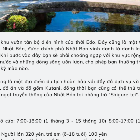
khu vườn tản bộ điển hình của thời Edo. Đây cũng là một 
a Nhật Bản, được chính phủ Nhật Bản vinh danh là danh l
. Khi bước vào đây bạn sẽ phải choáng ngợp với khu vực rộn
 nước và những dòng sông uốn lượn, cho phép bạn thưởng t
 kỳ mùa nào. 
ũng là một địa điểm du lịch hoàn hảo với đầy đủ dịch vụ và
 đồ ăn và đồ gốm Kutani, đồng thời bạn cũng có thể thử tr
ngọt truyền thống của Nhật Bản tại phòng trà "Shigure-tei".
ở cửa: 7:00-18:00 (1 tháng 3 - 15 tháng 10) 8:00-17:00 (1
 Người lớn 320 yên, trẻ em (6-18 tuổi) 100 yên