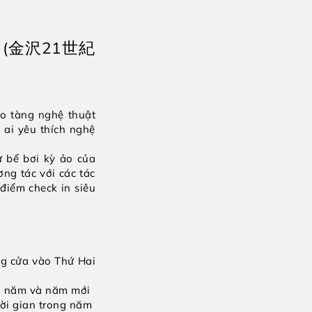
awa (金沢21世紀
o tàng nghệ thuật 
ai yêu thích nghệ 
 bể bơi kỳ ảo của 
ng tác với các tác 
iểm check in siêu 
g cửa vào Thứ Hai 
ối năm và năm mới
hời gian trong năm