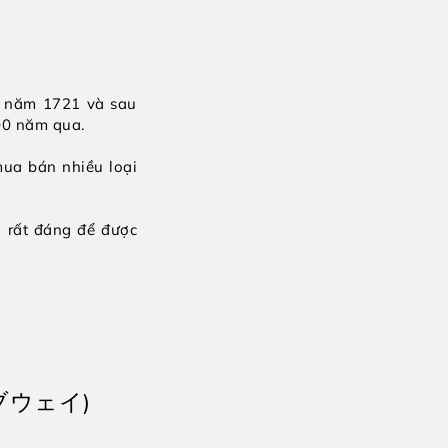
 năm 1721 và sau 
00 năm qua. 
ua bán nhiều loại 
 rất đáng để được 
ライブウェイ)