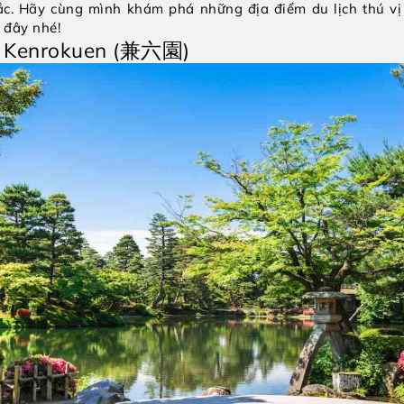
c. Hãy cùng mình khám phá những địa điểm du lịch thú vị 
i đây nhé!
ộ Kenrokuen (兼六園)