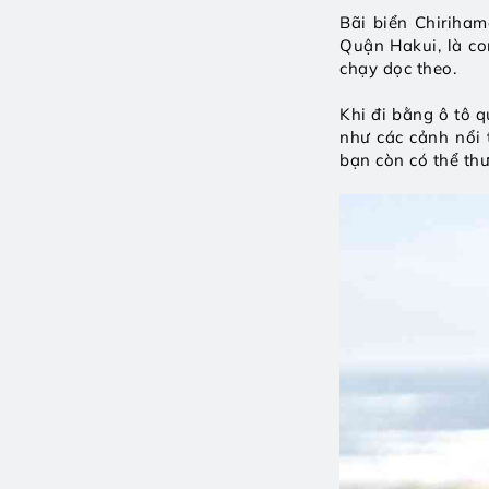
Bãi biển Chiriham
Quận Hakui, là co
chạy dọc theo.
Khi đi bằng ô tô q
như các cảnh nổi 
bạn còn có thể th