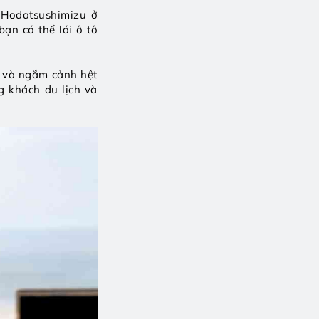
 Hodatsushimizu ở 
n có thể lái ô tô 
e và ngắm cảnh hệt 
 khách du lịch và 