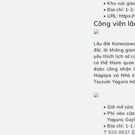
Khu vực gi
Địa chỉ: 1-
URL: 
https:
Công viên l
Lâu đài Kanazawa 
đài, là không gia
yêu thích lịch sử 
có thể tham quan 
được công nhận l
Nagaya và Nhà kh
Tsuzuki Yagura mớ
Giờ mở cửa: 
Phí vào cửa
Yagura, Goj
Địa chỉ: 1-
		〒920-09