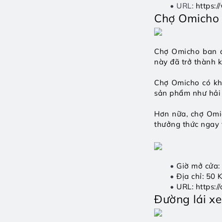
URL: 
https:
Chợ Omich
Chợ Omicho ban đ
này đã trở thành 
Chợ Omicho có kho
sản phẩm như hải s
Hơn nữa, chợ Omic
thưởng thức ngay t
Giờ mở cửa:
Địa chỉ: 50
URL: 
https:/
Đường lái