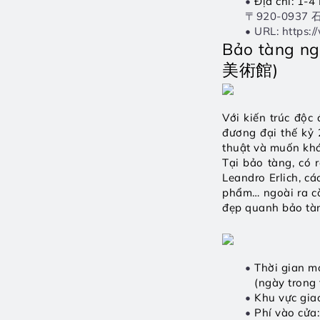
Địa chỉ: 1-
		〒920-09
URL: https:/
Bảo tàng n
美術館)
Với kiến trúc độc
đương đại thế kỷ 
thuật và muốn khá
Tại bảo tàng, có 
Leandro Erlich, cá
phẩm… ngoài ra cò
đẹp quanh bảo tà
Thời gian m
(ngày trong 
Khu vực gia
Phí vào cửa: