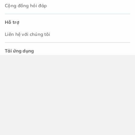
Cộng đồng hỏi đáp
Hỗ trợ
Liên hệ với chúng tôi
Tải ứng dụng
© 2021 - Công ty TNHH Asset Japan. Tất cả các quyền
được bảo lưu.