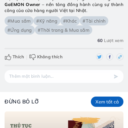
GoEMON Owner
 – nền tảng đồng hành cùng sự thành 
công của cửa hàng người Việt tại Nhật.
#Mua sắm
#Kỹ năng
#Khác
#Tài chính
#Ứng dụng
#Thời trang & Mua sắm
60
Lượt xem
Thích
Không thích
ĐỪNG BỎ LỠ
Xem tất cả