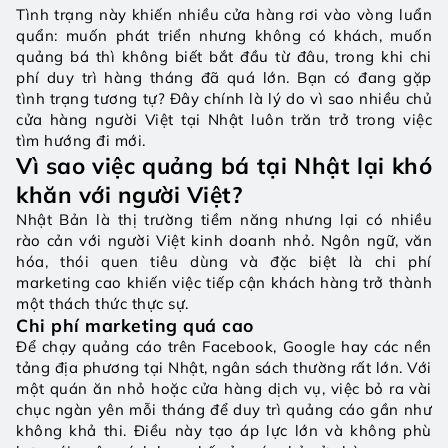
Tình trạng này khiến nhiều cửa hàng rơi vào vòng luẩn 
quẩn: muốn phát triển nhưng không có khách, muốn 
quảng bá thì không biết bắt đầu từ đâu, trong khi chi 
phí duy trì hàng tháng đã quá lớn. Bạn có đang gặp 
tình trạng tương tự? Đây chính là lý do vì sao nhiều chủ 
cửa hàng người Việt tại Nhật luôn trăn trở trong việc 
tìm hướng đi mới.
Vì sao việc quảng bá tại Nhật lại khó 
khăn với người Việt?
Nhật Bản là thị trường tiềm năng nhưng lại có nhiều 
rào cản với người Việt kinh doanh nhỏ. Ngôn ngữ, văn 
hóa, thói quen tiêu dùng và đặc biệt là chi phí 
marketing cao khiến việc tiếp cận khách hàng trở thành 
một thách thức thực sự.
Chi phí marketing quá cao
Để chạy quảng cáo trên Facebook, Google hay các nền 
tảng địa phương tại Nhật, ngân sách thường rất lớn. Với 
một quán ăn nhỏ hoặc cửa hàng dịch vụ, việc bỏ ra vài 
chục ngàn yên mỗi tháng để duy trì quảng cáo gần như 
không khả thi. Điều này tạo áp lực lớn và không phù 