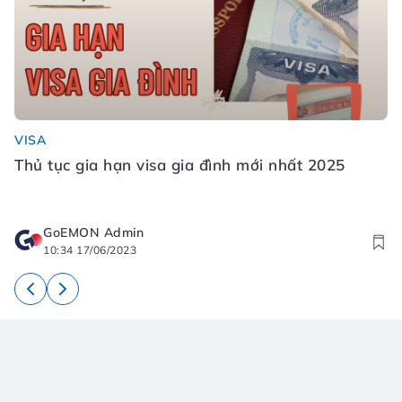
VISA
Đ
Thủ tục gia hạn visa gia đình mới nhất 2025
Đ
N
GoEMON Admin
10:34 17/06/2023