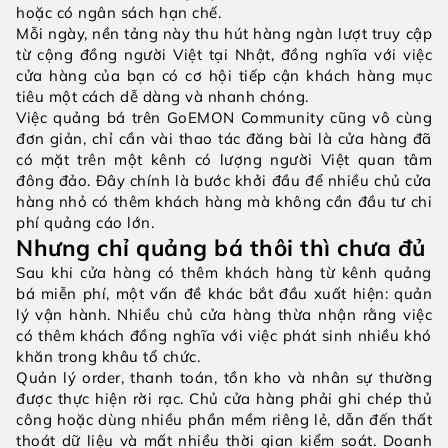
hoặc có ngân sách hạn chế.
Mỗi ngày, nền tảng này thu hút hàng ngàn lượt truy cập 
từ cộng đồng người Việt tại Nhật, đồng nghĩa với việc 
cửa hàng của bạn có cơ hội tiếp cận khách hàng mục 
tiêu một cách dễ dàng và nhanh chóng.
Việc quảng bá trên GoEMON Community cũng vô cùng 
đơn giản, chỉ cần vài thao tác đăng bài là cửa hàng đã 
có mặt trên một kênh có lượng người Việt quan tâm 
đông đảo. Đây chính là bước khởi đầu để nhiều chủ cửa 
hàng nhỏ có thêm khách hàng mà không cần đầu tư chi 
phí quảng cáo lớn.
Nhưng chỉ quảng bá thôi thì chưa đủ
Sau khi cửa hàng có thêm khách hàng từ kênh quảng 
bá miễn phí, một vấn đề khác bắt đầu xuất hiện: quản 
lý vận hành. Nhiều chủ cửa hàng thừa nhận rằng việc 
có thêm khách đồng nghĩa với việc phát sinh nhiều khó 
khăn trong khâu tổ chức.
Quản lý order, thanh toán, tồn kho và nhân sự thường 
được thực hiện rời rạc. Chủ cửa hàng phải ghi chép thủ 
công hoặc dùng nhiều phần mềm riêng lẻ, dẫn đến thất 
thoát dữ liệu và mất nhiều thời gian kiểm soát. Doanh 