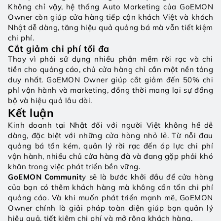
Không chỉ vậy, hệ thống Auto Marketing của GoEMON 
Owner còn giúp cửa hàng tiếp cận khách Việt và khách 
Nhật dễ dàng, tăng hiệu quả quảng bá mà vẫn tiết kiệm 
chi phí. 
Cắt giảm chi phí tối đa
Thay vì phải sử dụng nhiều phần mềm rời rạc và chi 
tiền cho quảng cáo, chủ cửa hàng chỉ cần một nền tảng 
duy nhất. GoEMON Owner giúp cắt giảm đến 50% chi 
phí vận hành và marketing, đồng thời mang lại sự đồng 
bộ và hiệu quả lâu dài.
Kết luận
Kinh doanh tại Nhật đối với người Việt không hề dễ 
dàng, đặc biệt với những cửa hàng nhỏ lẻ. Từ nỗi đau 
quảng bá tốn kém, quản lý rời rạc đến áp lực chi phí 
vận hành, nhiều chủ cửa hàng đã và đang gặp phải khó 
khăn trong việc phát triển bền vững.
GoEMON Communit
y sẽ là bước khởi đầu để cửa hàng 
của bạn có thêm khách hàng mà không cần tốn chi phí 
quảng cáo. Và khi muốn phát triển mạnh mẽ, GoEMON 
Owner chính là giải pháp toàn diện giúp bạn quản lý 
hiệu quả, tiết kiệm chi phí và mở rộng khách hàng.