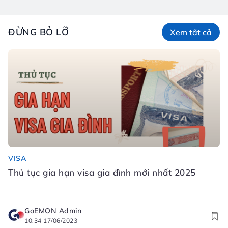
ĐỪNG BỎ LỠ
Xem tất cả
VISA
Đ
Thủ tục gia hạn visa gia đình mới nhất 2025
Đ
N
GoEMON Admin
10:34 17/06/2023