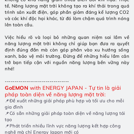
tế, 
Năng lượng mặt trời
 không tạo ra khí thải trong quá 
trình sản xuất điện, góp phần giảm đáng kể lượng CO2 
và các khí độc hại khác, từ đó làm chậm quá trình nóng 
lên toàn cầu.
Việc hiểu rõ và loại bỏ những quan niệm sai lầm về 
năng lượng mặt trời không chỉ giúp bạn đưa ra quyết 
định đúng đắn mà còn góp phần vào xu hướng sống 
xanh, bảo vệ môi trường. Đừng để những hiểu lầm cản 
trở bạn tiếp cận với nguồn năng lượng bền vững này 
nhé!
---------------------------------
GoEMON 
with ENERGY JAPAN - Tự tin là giải 
pháp toàn diện về năng lượng mặt trời:
📌Đề xuất những giải pháp phù hợp và tối ưu cho mỗi 
gia đình
📌Có sẵn những giải pháp toàn diện về năng lượng tái 
tạo
📌Phát triển nhiều lĩnh vực năng lượng kết hợp công 
nghệ mà chỉ Energy Japan mới có