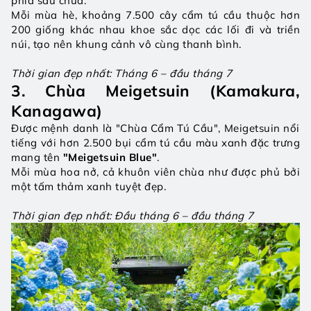
phía sau chùa.
Mỗi mùa hè, khoảng 7.500 cây cẩm tú cầu thuộc hơn 
200 giống khác nhau khoe sắc dọc các lối đi và triền 
núi, tạo nên khung cảnh vô cùng thanh bình.
Thời gian đẹp nhất: Tháng 6 – đầu tháng 7
3. Chùa Meigetsuin (Kamakura, 
Kanagawa)
Được mệnh danh là "Chùa Cẩm Tú Cầu", Meigetsuin nổi 
tiếng với hơn 2.500 bụi cẩm tú cầu màu xanh đặc trưng 
mang tên 
"Meigetsuin Blue"
.
Mỗi mùa hoa nở, cả khuôn viên chùa như được phủ bởi 
một tấm thảm xanh tuyệt đẹp.
Thời gian đẹp nhất: Đầu tháng 6 – đầu tháng 7