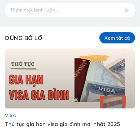
ĐỪNG BỎ LỠ
Xem tất cả
VISA
Đ
Thủ tục gia hạn visa gia đình mới nhất 2025
Đ
N