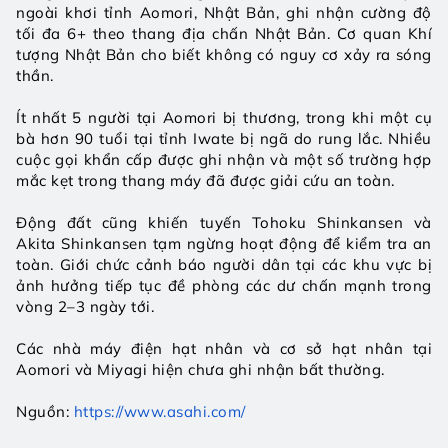
ngoài khơi tỉnh Aomori, Nhật Bản, ghi nhận cường độ 
tối đa 6+ theo thang địa chấn Nhật Bản. Cơ quan Khí 
tượng Nhật Bản cho biết không có nguy cơ xảy ra sóng 
thần.
Ít nhất 5 người tại Aomori bị thương, trong khi một cụ 
bà hơn 90 tuổi tại tỉnh Iwate bị ngã do rung lắc. Nhiều 
cuộc gọi khẩn cấp được ghi nhận và một số trường hợp 
mắc kẹt trong thang máy đã được giải cứu an toàn.
Động đất cũng khiến tuyến Tohoku Shinkansen và 
Akita Shinkansen tạm ngừng hoạt động để kiểm tra an 
toàn. Giới chức cảnh báo người dân tại các khu vực bị 
ảnh hưởng tiếp tục đề phòng các dư chấn mạnh trong 
vòng 2–3 ngày tới.
Các nhà máy điện hạt nhân và cơ sở hạt nhân tại 
Aomori và Miyagi hiện chưa ghi nhận bất thường.
Nguồn: 
https://www.asahi.com/