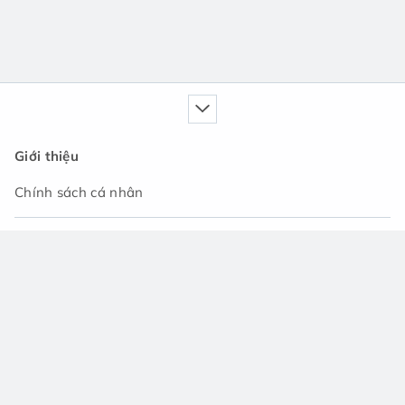
Giới thiệu
Chính sách cá nhân
Dịch vụ của chúng tôi
Cẩm nang
Tin tức
Cộng đồng hỏi đáp
Hỗ trợ