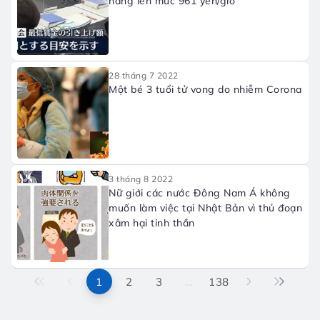
nâng lên mức 961 yên/giờ
28 tháng 7 2022
Một bé 3 tuổi tử vong do nhiễm Corona
3 tháng 8 2022
Nữ giới các nước Đông Nam Á không
muốn làm việc tại Nhật Bản vì thủ đoạn
xâm hại tinh thần
1
2
3
…
138