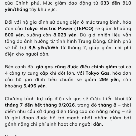
của Chính phủ. Mức giảm dao động từ 
633 đến 910 
yên/tháng
 tùy khu vực.
Đối với hộ gia đình sử dụng điện ở mức trung bình, hóa 
đơn của 
Tokyo Electric Power (TEPCO)
 sẽ giảm khoảng 
800 yên
, xuống còn 
8.023 yên
. Dù giá nhiên liệu vẫn 
tăng do ảnh hưởng từ tình hình Trung Đông, Chính phủ 
sẽ hỗ trợ 
3,5 yên/kWh
 từ tháng 7, giúp giảm chi phí 
điện cho người dân.
Bên cạnh đó, 
giá gas cũng được điều chỉnh giảm
 tại cả 
4 công ty cung cấp khí đốt lớn. Với 
Tokyo Gas
, hóa đơn 
của hộ gia đình tiêu chuẩn sẽ giảm 
299 yên
, còn 
khoảng 
5.496 yên
.
Chương trình trợ cấp điện và gas sẽ được triển khai 
từ 
tháng 7 đến hết tháng 9/2026
, trong đó 
tháng 8
 – thời 
điểm nhu cầu sử dụng điện tăng cao do nắng nóng – sẽ 
là giai đoạn được hỗ trợ mạnh nhất nhằm giảm bớt 
gánh nặng chi phí sinh hoạt cho người dân.