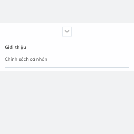
Giới thiệu
Chính sách cá nhân
Dịch vụ của chúng tôi
Cẩm nang
Tin tức
Cộng đồng hỏi đáp
Hỗ trợ