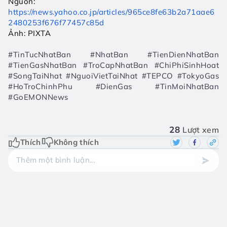
Nguồn: 
https://news.yahoo.co.jp/articles/965ce8fe63b2a71aae6
2480253f676f77457c85d
Ảnh: PIXTA
#TinTucNhatBan #NhatBan #TienDienNhatBan 
#TienGasNhatBan #TroCapNhatBan #ChiPhiSinhHoat 
#SongTaiNhat #NguoiVietTaiNhat #TEPCO #TokyoGas 
#HoTroChinhPhu #DienGas #TinMoiNhatBan 
#GoEMONNews
28
Lượt xem
Thích
Không thích