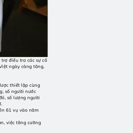
rợ điều tra các sự cố 
Việt ngày càng tăng, 
ợc thiết lập cùng 
, số người nước 
ó, số lượng người 
.
lên 61 vụ vào năm 
ân, việc tăng cường 