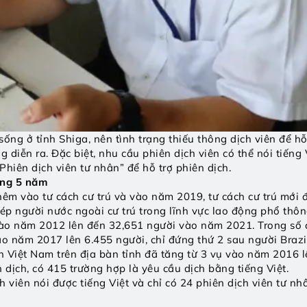
ng ở tỉnh Shiga, nên tình trạng thiếu thông dịch viên để hỗ t
diễn ra. Đặc biệt, nhu cầu phiên dịch viên có thể nói tiếng 
hiên dịch viên tư nhân” để hỗ trợ phiên dịch. 
ong 5 năm
 vào tư cách cư trú và vào năm 2019, tư cách cư trú mới đư
ép người nước ngoài cư trú trong lĩnh vực lao động phổ thông
 vào năm 2012 lên đến 32,651 người vào năm 2021. Trong số đ
o năm 2017 lên 6.455 người, chỉ đứng thứ 2 sau người Brazil
n Việt Nam trên địa bàn tỉnh đã tăng từ 3 vụ vào năm 2016 
dịch, có 415 trường hợp là yêu cầu dịch bằng tiếng Việt.
ch viên nói được tiếng Việt và chỉ có 24 phiên dịch viên tư nh