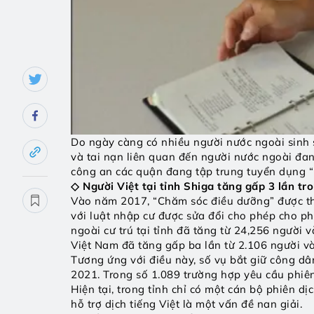
Do ngày càng có nhiều người nước ngoài sinh số
và tai nạn liên quan đến người nước ngoài đang 
công an các quận đang tập trung tuyển dụng “P
◇ Người Việt tại tỉnh Shiga tăng gấp 3 lần tr
Vào năm 2017, “Chăm sóc điều dưỡng” được thêm
với luật nhập cư được sửa đổi cho phép cho ph
ngoài cư trú tại tỉnh đã tăng từ 24,256 người
Việt Nam đã tăng gấp ba lần từ 2.106 người và
Tương ứng với điều này, số vụ bắt giữ công dâ
2021. Trong số 1.089 trường hợp yêu cầu phiên 
Hiện tại, trong tỉnh chỉ có một cán bộ phiên dị
hỗ trợ dịch tiếng Việt là một vấn đề nan giải.