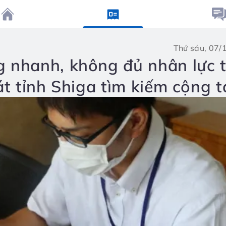
thứ sáu, 07
g nhanh, không đủ nhân lực 
át tỉnh Shiga tìm kiếm cộng t