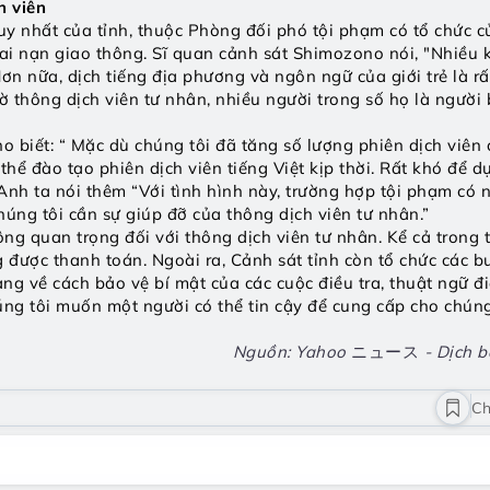
h viên
y nhất của tỉnh, thuộc Phòng đối phó tội phạm có tổ chức củ
tai nạn giao thông. Sĩ quan cảnh sát Shimozono nói, "Nhiều k
 Hơn nữa, dịch tiếng địa phương và ngôn ngữ của giới trẻ là rấ
hờ thông dịch viên tư nhân, nhiều người trong số họ là người
 biết: “ Mặc dù chúng tôi đã tăng số lượng phiên dịch viên c
ể đào tạo phiên dịch viên tiếng Việt kịp thời. Rất khó để d
” Anh ta nói thêm “Với tình hình này, trường hợp tội phạm có 
húng tôi cần sự giúp đỡ của thông dịch viên tư nhân.”
ng quan trọng đối với thông dịch viên tư nhân. Kể cả trong 
ng được thanh toán. Ngoài ra, Cảnh sát tỉnh còn tổ chức các b
ng về cách bảo vệ bí mật của các cuộc điều tra, thuật ngữ đi
ng tôi muốn một người có thể tin cậy để cung cấp cho chúng
Nguồn: Yahoo 
ニュース
 - Dịch 
Ch