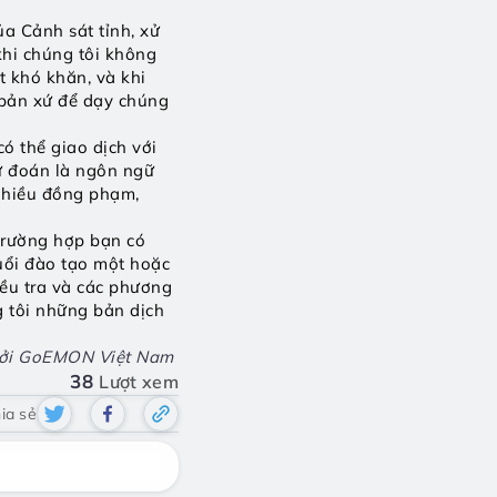
a Cảnh sát tỉnh, xử 
hi chúng tôi không 
t khó khăn, và khi 
 bản xứ để dạy chúng 
ó thể giao dịch với 
ự đoán là ngôn ngữ 
nhiều đồng phạm, 
trường hợp bạn có 
uổi đào tạo một hoặc 
ều tra và các phương 
 tôi những bản dịch 
bởi GoEMON Việt Nam 
38
Lượt xem
ia sẻ