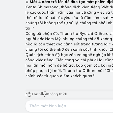
◇ Mất 4 năm trở lên để đào tạo một phiên dịc
Kenta Shimozono, thông dịch viên tiếng Việt du
lý các cuộc thẩm vấn, câu hỏi về công việc và 
thể trả lời tất cả các yêu cầu từ đồn cảnh sát.
chúng tôi không thể tự xử lý, chúng tôi phải n
tôi. " 
Cùng bộ phận đó, Thanh tra Ryuichi Orihara cho
người gốc Nam Mỹ, nhưng chúng tôi đã không th
nào là cần thiết cho cảnh sát trong tương lai.
chúng tôi có thể nhờ đến cảnh sát tỉnh khác. C
Quốc tịch, trình độ học vấn và nghề nghiệp khô
công việc riêng. Tiền công và chi phí đi lại cũ
hai lần mỗi năm để hỗ trợ, bao gồm các bài giả
pháp phạm tội mới. Thanh tra Orihara nói "Chú
chính xác từ quan điểm khách quan."
Thích
Không thích