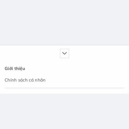
Giới thiệu
Chính sách cá nhân
Dịch vụ của chúng tôi
Cẩm nang
Tin tức
Cộng đồng hỏi đáp