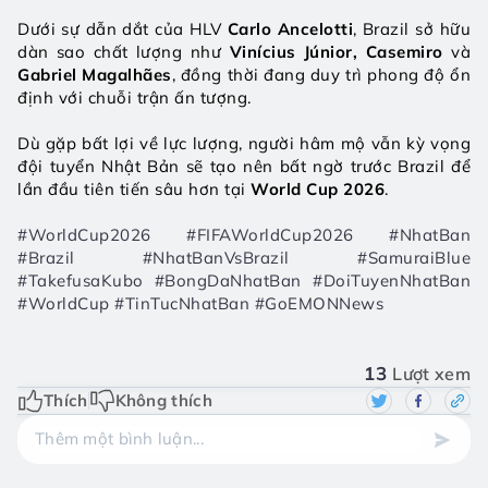
Dưới sự dẫn dắt của HLV 
Carlo Ancelotti
, Brazil sở hữu 
dàn sao chất lượng như 
Vinícius Júnior, Casemiro
 và 
Gabriel Magalhães
, đồng thời đang duy trì phong độ ổn 
định với chuỗi trận ấn tượng.
Dù gặp bất lợi về lực lượng, người hâm mộ vẫn kỳ vọng 
đội tuyển Nhật Bản sẽ tạo nên bất ngờ trước Brazil để 
lần đầu tiên tiến sâu hơn tại 
World Cup 2026
.
#WorldCup2026 #FIFAWorldCup2026 #NhatBan 
#Brazil #NhatBanVsBrazil #SamuraiBlue 
#TakefusaKubo #BongDaNhatBan #DoiTuyenNhatBan 
#WorldCup #TinTucNhatBan #GoEMONNews
13
Lượt xem
Thích
Không thích