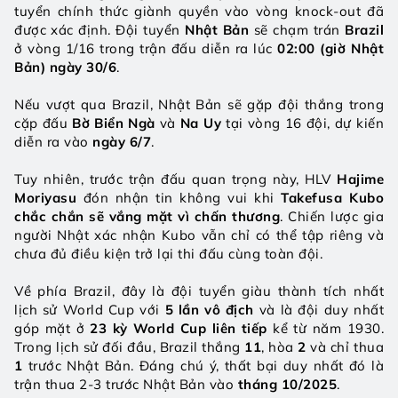
tuyển chính thức giành quyền vào vòng knock-out đã 
được xác định. Đội tuyển 
Nhật Bản
 sẽ chạm trán 
Brazil
ở vòng 1/16 trong trận đấu diễn ra lúc 
02:00 (giờ Nhật 
Bản) ngày 30/6
.
Nếu vượt qua Brazil, Nhật Bản sẽ gặp đội thắng trong 
cặp đấu 
Bờ Biển Ngà
 và 
Na Uy
 tại vòng 16 đội, dự kiến 
diễn ra vào 
ngày 6/7
.
Tuy nhiên, trước trận đấu quan trọng này, HLV 
Hajime 
Moriyasu
 đón nhận tin không vui khi 
Takefusa Kubo 
chắc chắn sẽ vắng mặt vì chấn thương
. Chiến lược gia 
người Nhật xác nhận Kubo vẫn chỉ có thể tập riêng và 
chưa đủ điều kiện trở lại thi đấu cùng toàn đội.
Về phía Brazil, đây là đội tuyển giàu thành tích nhất 
lịch sử World Cup với 
5 lần vô địch
 và là đội duy nhất 
góp mặt ở 
23 kỳ World Cup liên tiếp
 kể từ năm 1930. 
Trong lịch sử đối đầu, Brazil thắng 
11
, hòa 
2
 và chỉ thua 
1
 trước Nhật Bản. Đáng chú ý, thất bại duy nhất đó là 
trận thua 2-3 trước Nhật Bản vào 
tháng 10/2025
.