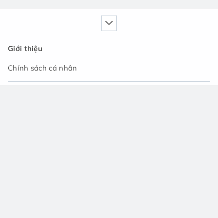
Giới thiệu
Chính sách cá nhân
Dịch vụ của chúng tôi
Cẩm nang
Tin tức
Cộng đồng hỏi đáp
Hỗ trợ
Liên hệ với chúng tôi