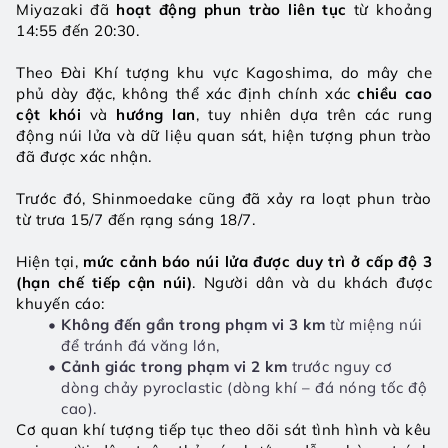
Miyazaki đã 
hoạt động phun trào liên tục
 từ khoảng 
14:55 đến 20:30.
Theo Đài Khí tượng khu vực Kagoshima, do mây che 
phủ dày đặc, không thể xác định chính xác 
chiều cao 
cột khói
 và 
hướng lan
, tuy nhiên dựa trên các rung 
động núi lửa và dữ liệu quan sát, hiện tượng phun trào 
đã được xác nhận.
Trước đó, Shinmoedake cũng đã xảy ra loạt phun trào 
từ trưa 15/7 đến rạng sáng 18/7.
Hiện tại, 
mức cảnh báo núi lửa được duy trì ở cấp độ 3 
(hạn chế tiếp cận núi)
. Người dân và du khách được 
khuyến cáo:
Không đến gần trong phạm vi 3 km
 từ miệng núi 
để tránh đá văng lớn,
Cảnh giác trong phạm vi 2 km
 trước nguy cơ 
dòng chảy pyroclastic (dòng khí – đá nóng tốc độ 
cao).
Cơ quan khí tượng tiếp tục theo dõi sát tình hình và kêu 