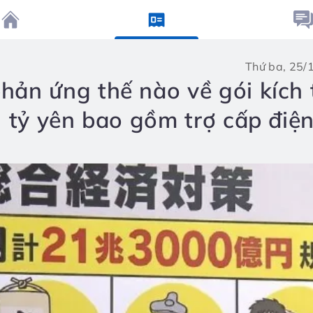
thứ ba, 25
ản ứng thế nào về gói kích 
 tỷ yên bao gồm trợ cấp điện