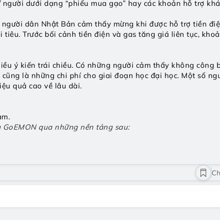
/ người dưới dạng “phiếu mua gạo” hay các khoản hỗ trợ khá
ều người dân Nhật Bản cảm thấy mừng khi được hỗ trợ tiền điệ
tiêu. Trước bối cảnh tiền điện và gas tăng giá liên tục, khoả
hiều ý kiến trái chiều. Có những người cảm thấy không công 
 cũng là những chi phí cho giai đoạn học đại học. Một số ngư
iệu quả cao về lâu dài. 
am.
ng GoEMON qua những nền tảng sau: 
Ch