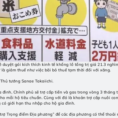
uyệt gói kích thích kinh tế khổng lồ tổng trị giá 21.3 nghìn
ư là giảm thuế như việc bãi bỏ thuế tạm thời đối với xăng. 
i Thủ tướng Sanae Takaiichi. 
a đình, Chính phủ sẽ trợ cấp tiền và gas trong vòng 3 tháng t
o mỗi hộ tiêu chuẩn. Cùng với đó là khoản trợ cấp nuôi con 
g có giới hạn thu nhập cho hộ gia đình. 
trợ Trọng điểm Địa phương” để các địa phương có thể thoải 