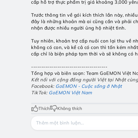
cấp hỗ trợ thực phẩm trị giá khoảng 3,000 yên
Trước thông tin về gói kích thích lần này, nhi
đây là những khoản mà ai cũng cần và phải chi 
nhận được nhiều người ủng hộ nhiệt tình.
Tuy nhiên, khoản trợ cấp nuôi con lại thu về n
không có con, và kể cả có con thì tốn kém nhất
cấp chỉ là biện pháp tạm thời và sẽ không có h
--------------------------------------
Tổng hợp và biên soạn: Team GoEMON Việt N
Kết nối với cộng đồng người Việt tại Nhật cù
Facebook:
GoEMON - Cuộc sống ở Nhật
TikTok:
GoEMON Việt Nam
Thích
Không thích