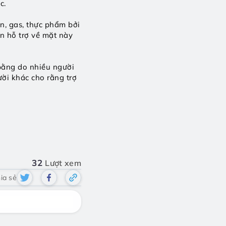
c. 
n, gas, thực phẩm bởi 
n hỗ trợ về mặt này 
bằng do nhiều người 
ời khác cho rằng trợ 
32
Lượt xem
ia sẻ