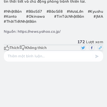
tin thời tiết và chủ động phòng tránh thiên tai.
#NhậtBản #BãoSố7 #BãoSố8 #MưaLớn #Kyushu 
#Kanto #Okinawa #TinTứcNhậtBản #JMA 
#ThờiTiếtNhậtBản
Nguồn: https://news.yahoo.co.jp/
172
Lượt xem
Thích
Không thích