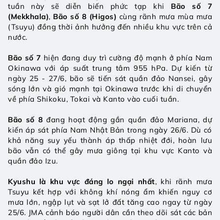
tuần này sẽ diễn biến phức tạp khi 
Bão số 7 
(Mekkhala)
, 
Bão số 8 (Higos)
 cùng rãnh mưa mùa mưa 
(Tsuyu) đồng thời ảnh hưởng đến nhiều khu vực trên cả 
nước.
Bão số 7
 hiện đang duy trì cường độ mạnh ở phía Nam 
Okinawa với áp suất trung tâm 955 hPa. Dự kiến từ 
ngày 25 - 27/6, bão sẽ tiến sát quần đảo Nansei, gây 
sóng lớn và gió mạnh tại Okinawa trước khi di chuyển 
về phía Shikoku, Tokai và Kanto vào cuối tuần.
Bão số 8
 đang hoạt động gần quần đảo Mariana, dự 
kiến áp sát phía Nam Nhật Bản trong ngày 26/6. Dù có 
khả năng suy yếu thành áp thấp nhiệt đới, hoàn lưu 
bão vẫn có thể gây mưa giông tại khu vực Kanto và 
quần đảo Izu.
Kyushu là khu vực đáng lo ngại nhất
, khi rãnh mưa 
Tsuyu kết hợp với không khí nóng ẩm khiến nguy cơ 
mưa lớn, ngập lụt và sạt lở đất tăng cao ngay từ ngày 
25/6. JMA cảnh báo người dân cần theo dõi sát các bản 