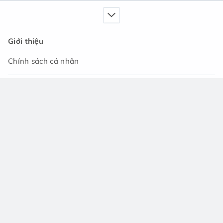
Giới thiệu
Chính sách cá nhân
Dịch vụ của chúng tôi
Cẩm nang
Tin tức
Cộng đồng hỏi đáp
Hỗ trợ
Liên hệ với chúng tôi
Tải ứng dụng