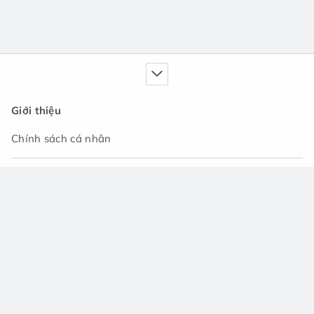
Giới thiệu
Chính sách cá nhân
Dịch vụ của chúng tôi
Cẩm nang
Tin tức
Cộng đồng hỏi đáp
Hỗ trợ