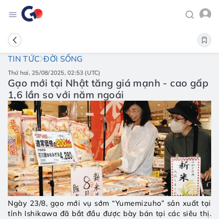
TIN TỨC
ĐỜI SỐNG
thứ hai, 25/08/2025, 02:53 (UTC)
Gạo mới tại Nhật tăng giá mạnh - cao gấp
1,6 lần so với năm ngoái
Ngày 23/8, gạo mới vụ sớm “Yumemizuho” sản xuất tại 
tỉnh Ishikawa đã bắt đầu được bày bán tại các siêu thị. 