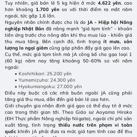
Tuy nhiên, giá bán lẻ 5 kg hiện ở mức 
4.622 yên
, cao 
hơn khoảng 
1.700 yên
 so với thời điểm ra mắt năm 
ngoái, tức gấp 1,6 lần.
Nguyên nhân chính được cho là do 
JA - Hiệp hội Nông 
nghiệp Nhật Bản
 đã nâng mạnh “giá tạm tính” - khoản 
tiền ứng trước cho nông dân khi thu mua lúa - khiến giá 
thu mua tăng. Bên cạnh đó, tình trạng 
ít mưa, sản 
lượng lo ngại giảm
 cũng góp phần đẩy giá gạo lên cao.
Cụ thể, mức giá tạm tính mà JA công bố cho gạo loại 1 
(60 kg) năm nay tăng khoảng 50–60% so với năm 
ngoái:
Koshihikari: 25.200 yên
Yumemizuho: 24.300 yên
Hyakumangoku: 27.000 yên
Điều này buộc cả các nhà buôn ngoài JA cũng phải 
tăng giá thu mua, dẫn đến giá bán lẻ cao hơn.
Giới chuyên gia nhận định giá gạo có thể duy trì ở mức 
cao trong thời gian tới. Theo Giáo sư Aoyama Hiroko 
(ĐH Thực phẩm Nông nghiệp Niigata), ngoài chi phí sản 
xuất tăng, tình trạng 
thiếu nước trên phạm vi toàn 
quốc
 khiến JA phải đưa ra mức giá tạm tính cao để thu 