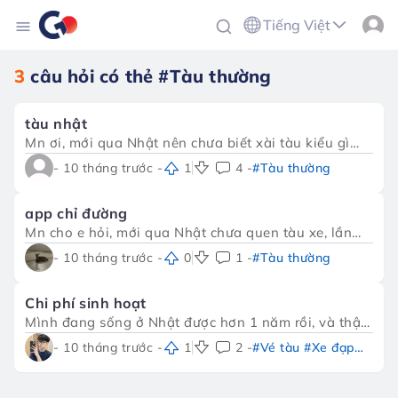
Tiếng Việt
3
câu hỏi có thẻ
#Tàu thường
tàu nhật
Mn ơi, mới qua Nhật nên chưa biết xài tàu kiểu gì
luôn. Ga nào cũng to đùng, bảng toàn chữ Nhật. Có
- 10 tháng trước -
1
4 -
#Tàu thường
app nào chỉ dễ hiểu cho người mới k?
app chỉ đường
Mn cho e hỏi, mới qua Nhật chưa quen tàu xe, lần
nào đi cũng bị lạc 😭. Có app nào chỉ đường chuẩn
- 10 tháng trước -
0
1 -
#Tàu thường
chuẩn k, chứ Google Map nhiều khi làm e đi vòng
vòng.
Chi phí sinh hoạt
Mình đang sống ở Nhật được hơn 1 năm rồi, và thật
sự là chi phí đi lại ở đây không hề rẻ 😅. Lúc đầu
- 10 tháng trước -
1
2 -
#Vé tàu #Xe đạp
ngày nào cũng đi tàu, mỗi tháng tốn kha khá tiền
#Tàu thường #Ô tô
mua vé tháng (定期券). Có lúc mình nghĩ, nếu tích