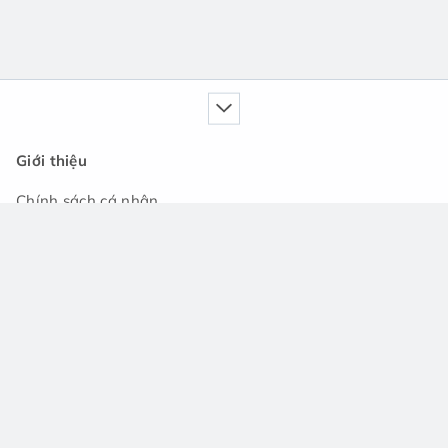
Giới thiệu
Chính sách cá nhân
Dịch vụ của chúng tôi
Cẩm nang
Tin tức
Cộng đồng hỏi đáp
Hỗ trợ