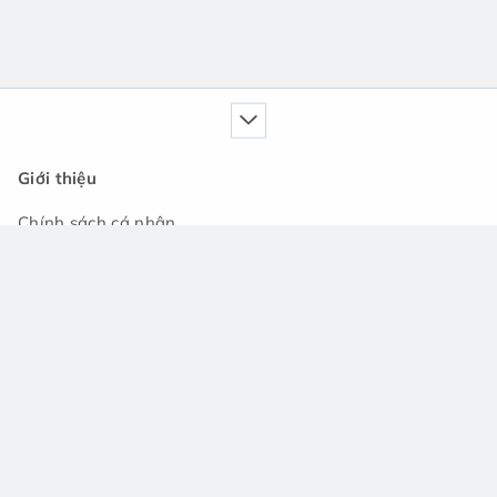
Giới thiệu
Chính sách cá nhân
Dịch vụ của chúng tôi
Cẩm nang
Tin tức
Cộng đồng hỏi đáp
Hỗ trợ