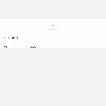
Giới thiệu
Chính sách cá nhân
Dịch vụ của chúng tôi
Cẩm nang
Tin tức
Cộng đồng hỏi đáp
Hỗ trợ