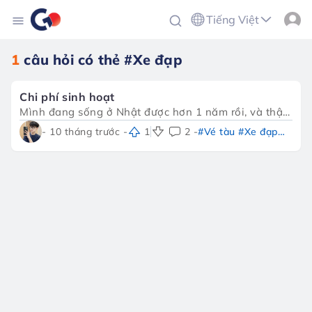
Tiếng Việt
1
câu hỏi có thẻ
#Xe đạp
Chi phí sinh hoạt
Mình đang sống ở Nhật được hơn 1 năm rồi, và thật
sự là chi phí đi lại ở đây không hề rẻ 😅. Lúc đầu
- 10 tháng trước -
1
2 -
#Vé tàu #Xe đạp
ngày nào cũng đi tàu, mỗi tháng tốn kha khá tiền
#Tàu thường #Ô tô
mua vé tháng (定期券). Có lúc mình nghĩ, nếu tích
cóp thì mua xe đạp chạy gần nhà chắc cũng ổn, vừa
tiết kiệm vừa tập thể dục. Nhưng mưa gió hay mùa
đông lạnh thì lại ngán… 🥶 Nhiều bạn bè mình thì
chọn mua hẳn ô tô để tiện đi lại, nhất là ở vùng
ngoại ô. Nghe thì thích thật, nhưng nghĩ tới tiền
xăng, bảo hiểm, bãi đậu xe… lại thấy cũng không
nhẹ nhàng gì. Mọi người ở Nhật đã chọn cách đi lại
nào thấy vừa tiết kiệm vừa thoải mái nhất? Có tips
gì để giảm chi phí đi tàu không ạ? 🤨