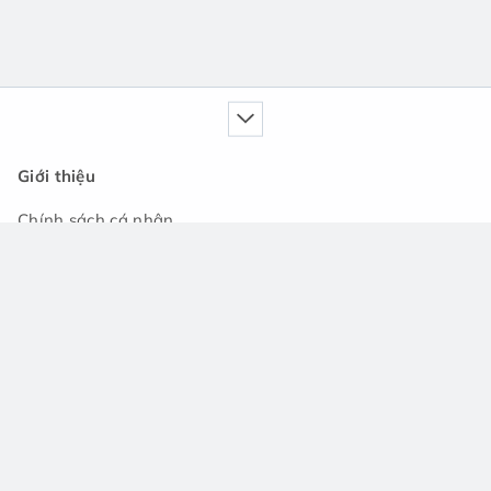
Giới thiệu
Chính sách cá nhân
Dịch vụ của chúng tôi
Cẩm nang
Tin tức
Cộng đồng hỏi đáp
Hỗ trợ