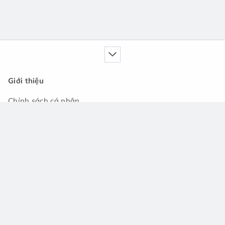
Giới thiệu
Chính sách cá nhân
Dịch vụ của chúng tôi
Cẩm nang
Tin tức
Cộng đồng hỏi đáp
Hỗ trợ