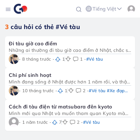
Tiếng Việt
3
câu hỏi có thẻ
#Vé tàu
Đi tàu giờ cao điểm
Những ai thường đi tàu giờ cao điểm ở Nhật, chắc sẽ
hiểu cảm giác chen chúc giữa dòng người đông
- 8 tháng trước -
1
1 -
#Vé tàu
nghẹt. Mình thì vẫn chưa quen lắm với cảnh này, đôi
khi vừa mệt vừa lo sợ đánh rơi đồ đạc. Bạn có mẹo
Chi phí sinh hoạt
gì để đi tàu giờ cao điểm bớt căng thẳng, hoặc
Mình đang sống ở Nhật được hơn 1 năm rồi, và thật
những kinh nghiệm nhỏ giúp tận hưởng chuyến đi
sự là chi phí đi lại ở đây không hề rẻ 😅. Lúc đầu
- 10 tháng trước -
1
2 -
#Vé tàu #Xe đạp
dễ chịu hơn không?
ngày nào cũng đi tàu, mỗi tháng tốn kha khá tiền
#Tàu thường #Ô tô
mua vé tháng (定期券). Có lúc mình nghĩ, nếu tích
Cách đi tàu điện từ matsubara đên kyoto
cóp thì mua xe đạp chạy gần nhà chắc cũng ổn, vừa
Mình mới qua Nhật và muốn tham quan Kyoto mà
tiết kiệm vừa tập thể dục. Nhưng mưa gió hay mùa
ko biết cách đi như thế nào từ mastubara. Và cách
- 1 năm trước -
7
2 -
#Vé tàu
đông lạnh thì lại ngán… 🥶 Nhiều bạn bè mình thì
mua vé 1,2 ngày ạ mọi người chỉ mình với
chọn mua hẳn ô tô để tiện đi lại, nhất là ở vùng
ngoại ô. Nghe thì thích thật, nhưng nghĩ tới tiền