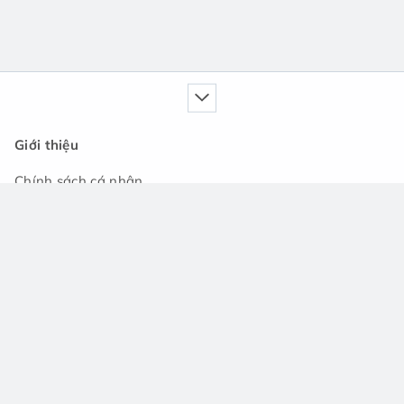
Giới thiệu
Chính sách cá nhân
Dịch vụ của chúng tôi
Cẩm nang
Tin tức
Cộng đồng hỏi đáp
Hỗ trợ