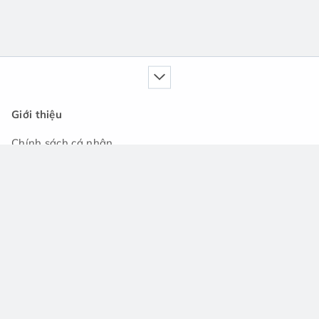
Giới thiệu
Chính sách cá nhân
Dịch vụ của chúng tôi
Cẩm nang
Tin tức
Cộng đồng hỏi đáp
Hỗ trợ