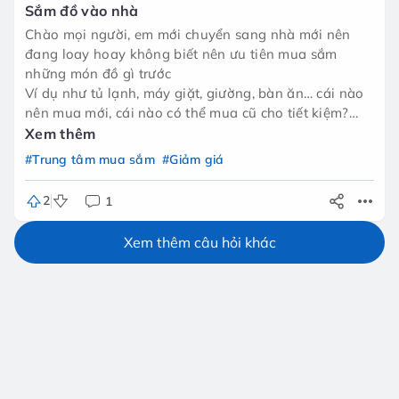
Sắm đồ vào nhà
Chào mọi người, em mới chuyển sang nhà mới nên
đang loay hoay không biết nên ưu tiên mua sắm
những món đồ gì trước
Ví dụ như tủ lạnh, máy giặt, giường, bàn ăn… cái nào
nên mua mới, cái nào có thể mua cũ cho tiết kiệm?
Mọi người trong group ai từng trải qua rồi cho em xin
Xem thêm
ít kinh nghiệm sắm đồ tiết kiệm, mà vẫn bền – đẹp –
#Trung tâm mua sắm
#Giảm giá
tiện dụng với ạ 🙏
2
1
Xem thêm câu hỏi khác