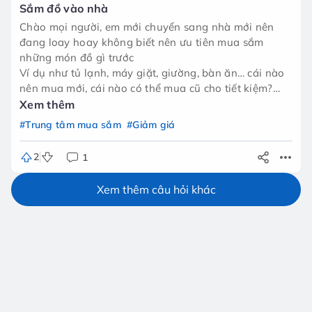
Sắm đồ vào nhà
Chào mọi người, em mới chuyển sang nhà mới nên
đang loay hoay không biết nên ưu tiên mua sắm
những món đồ gì trước
Ví dụ như tủ lạnh, máy giặt, giường, bàn ăn… cái nào
nên mua mới, cái nào có thể mua cũ cho tiết kiệm?
Mọi người trong group ai từng trải qua rồi cho em xin
Xem thêm
ít kinh nghiệm sắm đồ tiết kiệm, mà vẫn bền – đẹp –
#Trung tâm mua sắm
#Giảm giá
tiện dụng với ạ 🙏
2
1
Xem thêm câu hỏi khác