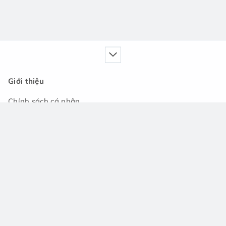
Giới thiệu
Chính sách cá nhân
Dịch vụ của chúng tôi
Cẩm nang
Tin tức
Cộng đồng hỏi đáp
Hỗ trợ