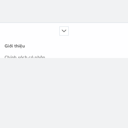
Giới thiệu
Chính sách cá nhân
Dịch vụ của chúng tôi
Cẩm nang
Tin tức
Cộng đồng hỏi đáp
Hỗ trợ