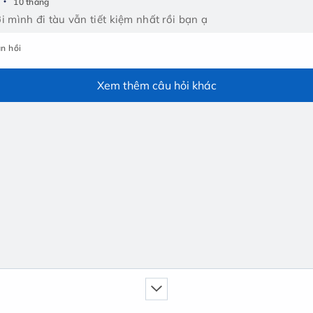
10 tháng
i mình đi tàu vẫn tiết kiệm nhất rồi bạn ạ
n hồi
Xem thêm câu hỏi khác