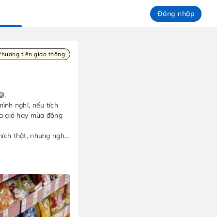
Đăng nhập
Phương tiện giao thông
😅.
ình nghĩ, nếu tích
ưa gió hay mùa đông
hích thật, nhưng nghĩ
 để giảm chi phí đi