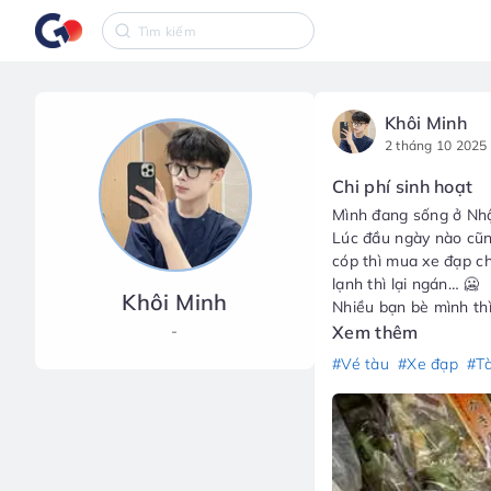
Khôi Minh
2 tháng 10 2025
Chi phí sinh hoạt
Mình đang sống ở Nhật
Lúc đầu ngày nào cũn
cóp thì mua xe đạp c
lạnh thì lại ngán… 🥶
Khôi Minh
Nhiều bạn bè mình thì 
tới tiền xăng, bảo hi
-
Xem thêm
Mọi người ở Nhật đã ch
#Vé tàu
#Xe đạp
#T
tàu không ạ? 🤨