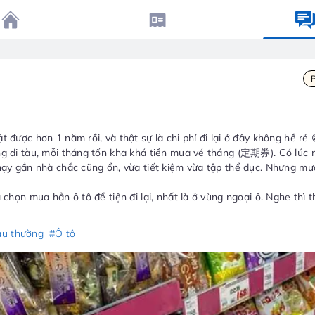
 được hơn 1 năm rồi, và thật sự là chi phí đi lại ở đây không hề rẻ 
g đi tàu, mỗi tháng tốn kha khá tiền mua vé tháng (定期券). Có lúc m
hạy gần nhà chắc cũng ổn, vừa tiết kiệm vừa tập thể dục. Nhưng m
chọn mua hẳn ô tô để tiện đi lại, nhất là ở vùng ngoại ô. Nghe thì t
ểm, bãi đậu xe… lại thấy cũng không nhẹ nhàng gì.
ọn cách đi lại nào thấy vừa tiết kiệm vừa thoải mái nhất? Có tips gì
àu thường
#Ô tô