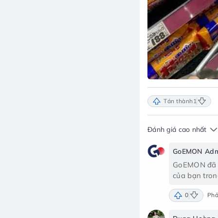
Tán thành
1
Đánh giá cao nhất
GoEMON Adm
GoEMON đã nh
của bạn tron
0
Phả