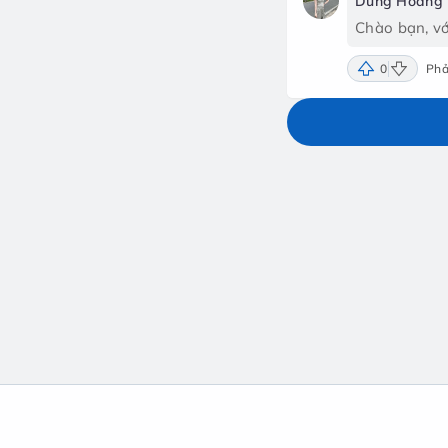
Dung Hoàng
Chào bạn, vớ
0
Phả