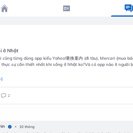
h
i ở Nhật
 ai cũng từng dùng app kiểu Yahoo!乗換案内 (đi tàu), Mercari (mua bá
thực sự cần thiết nhất khi sống ở Nhật ko?Và có app nào ít người b
bộ
2
in
10 tháng