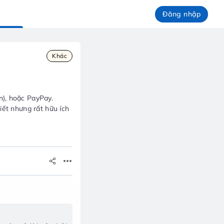
Đăng nhập
Khác
n), hoặc PayPay.
iết nhưng rất hữu ích