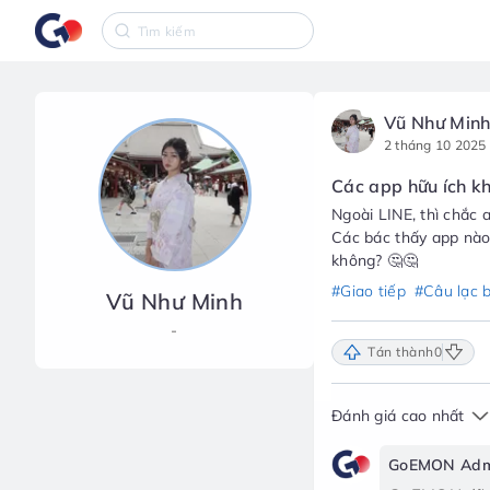
Vũ Như Min
2 tháng 10 2025
Các app hữu ích kh
Ngoài LINE, thì chắc
Các bác thấy app nào 
không? 🤔🤔
#Giao tiếp
#Câu lạc 
Vũ Như Minh
-
Tán thành
0
Đánh giá cao nhất
GoEMON Adm