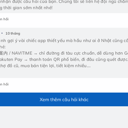
ận được câu hỏi của bạn. Chúng tôi sẽ liên hệ đội ngũ chăm s
g thời gian sớm nhất nhé!
n hồi
10 tháng
nh gợi ý vài chiếc app thiết yếu mà hầu như ai ở Nhật cũng 
hé:
内 / NAVITIME → chỉ đường đi tàu cực chuẩn, dễ dùng hơn G
akuten Pay → thanh toán QR phổ biến, đi đâu cũng quét được
hợ đồ cũ, mua bán tiện lợi, tiết kiệm nhiều.
e (Apple/Google Wallet) → thay thẻ đi tàu, nạp tiền trực tiếp t
n hồi
Xem thêm câu hỏi khác