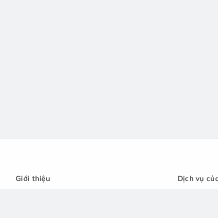
Giới thiệu
Dịch vụ củ
Chính sách cá nhân
Cẩm nang