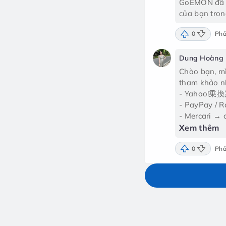
GoEMON đã nh
của bạn tron
0
Phả
Dung Hoàng
Chào bạn, mì
tham khảo n
- Yahoo!乗換案
- PayPay / R
- Mercari → c
- Suica Mobil
Xem thêm
0
Phả